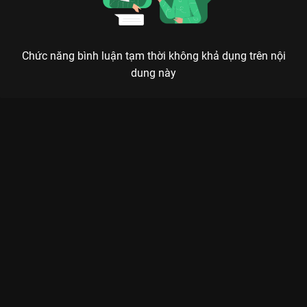
Chức năng bình luận tạm thời không khả dụng trên nội
dung này
Xem ĐÂY LÀ VIỆT NAM - Blacka La Cà Hát Ca - 14 Tập của Việt
Nam có sự tham gia của Ngô Kiến Huy, Blacka, Myra Trần, Jun
Phạm, Trung Quân Idol. Thuộc thể loại: TV show