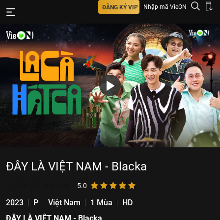
Nhập mã VieON
ĐĂNG KÝ VIP
ĐÂY LÀ VIỆT NAM - Blacka
21.156.247
lượt xem
5.0
2023
P
Việt Nam
1 Mùa
HD
ĐÂY LÀ VIỆT NAM - Blacka