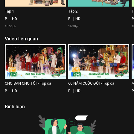
Tập 1
Tập 2
T
P
HD
P
HD
P
1h 56ph
1h 30ph
1
Video liên quan
CHO BẠN CHO TÔI - Tốp ca
60 NĂM CUỘC ĐỜI - Tốp ca
Á
P
HD
P
HD
P
Bình luận