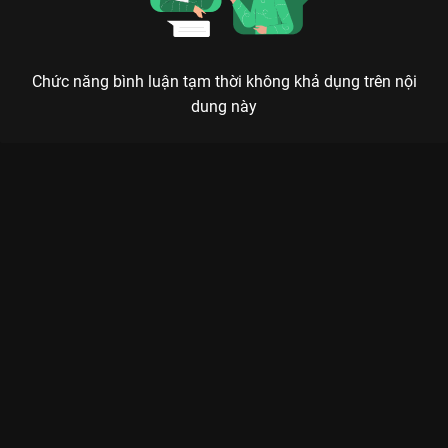
Chức năng bình luận tạm thời không khả dụng trên nội
dung này
Xem CHO BẠN CHO TÔI - Tốp ca La Cà Hát Ca - 14 Tập của Việt
Nam có sự tham gia của Ngô Kiến Huy, Blacka, Myra Trần, Jun
Phạm, Trung Quân Idol. Thuộc thể loại: TV show