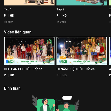
Tập 1
Tập 2
T
P
HD
P
HD
P
1h 56ph
1h 30ph
1
Video liên quan
CHO BẠN CHO TÔI - Tốp ca
60 NĂM CUỘC ĐỜI - Tốp ca
Á
P
HD
P
HD
P
Bình luận