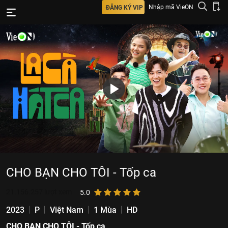
Nhập mã VieON
ĐĂNG KÝ VIP
CHO BẠN CHO TÔI - Tốp ca
21.156.257
lượt xem
5.0
2023
P
Việt Nam
1 Mùa
HD
CHO BẠN CHO TÔI - Tốp ca