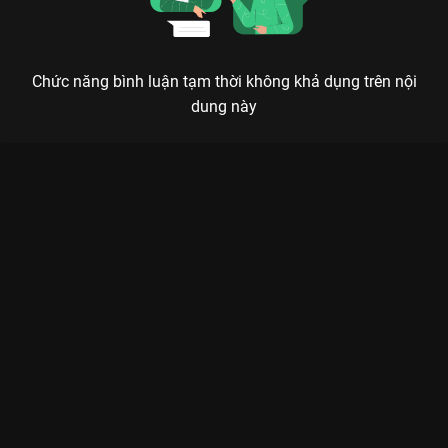
Chức năng bình luận tạm thời không khả dụng trên nội
dung này
Xem 60 NĂM CUỘC ĐỜI - Tốp ca La Cà Hát Ca - 14 Tập của Việt
Nam có sự tham gia của Ngô Kiến Huy, Blacka, Myra Trần, Jun
Phạm, Trung Quân Idol. Thuộc thể loại: TV show