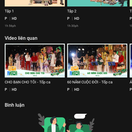
Tập 1
Tập 2
T
P
HD
P
HD
P
1h 56ph
1h 30ph
1
Video liên quan
CHO BẠN CHO TÔI - Tốp ca
60 NĂM CUỘC ĐỜI - Tốp ca
Á
P
HD
P
HD
P
Bình luận