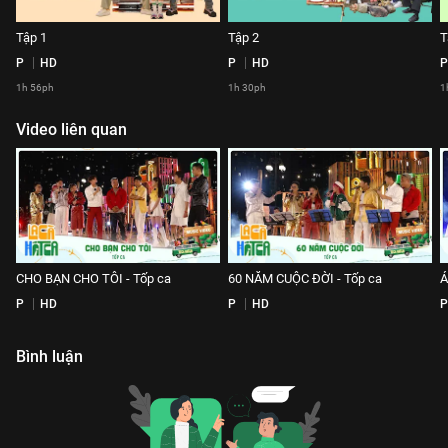
Tập 1
Tập 2
T
P
HD
P
HD
P
1h 56ph
1h 30ph
1
Video liên quan
CHO BẠN CHO TÔI - Tốp ca
60 NĂM CUỘC ĐỜI - Tốp ca
Á
P
HD
P
HD
P
Bình luận