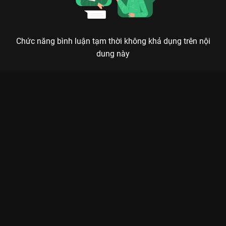
Chức năng bình luận tạm thời không khả dụng trên nội
dung này
Xem Tập 15 La Cà Hát Ca - 15 Tập của Việt Nam có sự tham
gia của . Thuộc thể loại: TV show