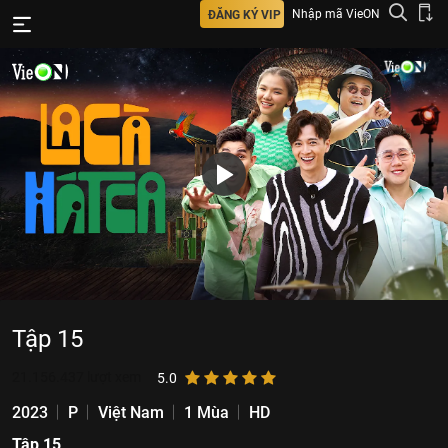
Nhập mã VieON
ĐĂNG KÝ VIP
Tập 15
21.156.437
lượt xem
5.0
2023
P
Việt Nam
1 Mùa
HD
Tập 15