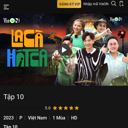
Nhập mã VieON
ĐĂNG KÝ VIP
Tập 10
21.156.399
lượt xem
5.0
2023
P
Việt Nam
1 Mùa
HD
Tập 10