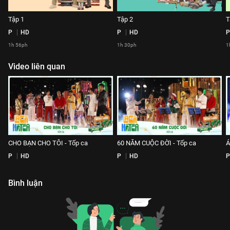
Tập 1
Tập 2
T
P
HD
P
HD
P
1h 56ph
1h 30ph
1
Video liên quan
CHO BẠN CHO TÔI - Tốp ca
60 NĂM CUỘC ĐỜI - Tốp ca
Á
P
HD
P
HD
P
Bình luận