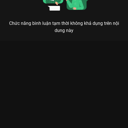
Chức năng bình luận tạm thời không khả dụng trên nội
dung này
Xem Tập 10 La Cà Hát Ca - 15 Tập của Việt Nam có sự tham
gia của . Thuộc thể loại: TV show