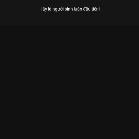
Hãy là người bình luận đầu tiên!
Xem Tập 7 Kỳ Phùng Địch Thủ - 14 Tập của Việt Nam có sự
tham gia của . Thuộc thể loại: TV show