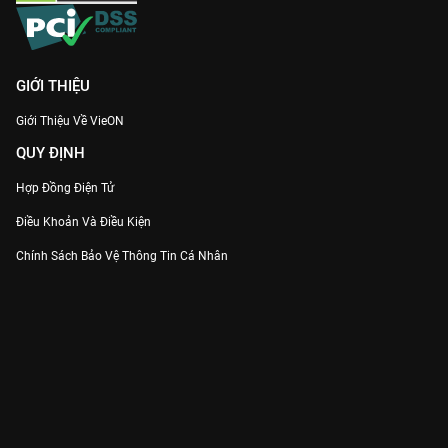
GIỚI THIỆU
Giới Thiệu Về VieON
QUY ĐỊNH
Hợp Đồng Điện Tử
Điều Khoản Và Điều Kiện
Chính Sách Bảo Vệ Thông Tin Cá Nhân
Chính Sách Bảo Vệ Người Tiêu Dùng Dễ Bị Tổn Thương
Thỏa Thuận Sử Dụng Dịch Vụ Mạng Xã Hội
THÔNG TIN
Thông Báo
Trung Tâm Hỗ Trợ