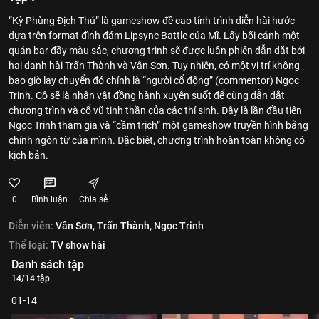
“Kỳ Phùng Địch Thủ” là gameshow đề cao tính trình diễn hài hước
dựa trên format đình đám Lipsync Battle của Mĩ. Lấy bối cảnh một
quán bar đầy màu sắc, chương trình sẽ được luân phiên dẫn dắt bởi
hai danh hài Trấn Thành và Vân Sơn. Tuy nhiên, có một vị trí không
bao giờ lay chuyển đó chính là “người cổ động” (commentor) Ngọc
Trinh. Cô sẽ là nhân vật đồng hành xuyên suốt để cùng dẫn dắt
chương trình và cổ vũ tinh thần của các thí sinh. Đây là lần đầu tiên
Ngọc Trinh tham gia và “cầm trịch” một gameshow truyền hình bằng
chính ngôn từ của mình. Đặc biệt, chương trình hoàn toàn không có
kịch bản.
0
Bình luận
Chia sẻ
Diễn viên:
Vân Sơn,
Trấn Thành,
Ngọc Trinh
Thể loại:
TV show hài
Danh sách tập
14/14 tập
01-14