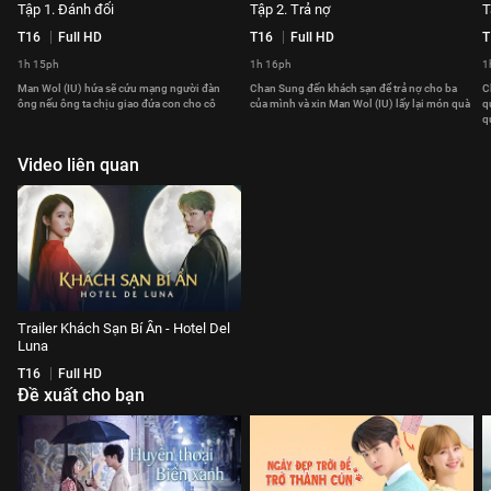
Tập 1. Đánh đổi
Tập 2. Trả nợ
T
T16
Full HD
T16
Full HD
T
1h 15ph
1h 16ph
1
Man Wol (IU) hứa sẽ cứu mạng người đàn
Chan Sung đến khách sạn để trả nợ cho ba
C
ông nếu ông ta chịu giao đứa con cho cô
của mình và xin Man Wol (IU) lấy lại món quà
q
q
Video liên quan
Trailer Khách Sạn Bí Ẩn - Hotel Del
Luna
T16
Full HD
Đề xuất cho bạn