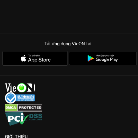
Tải ứng dụng VieON
tại
GIỚI THIỆU