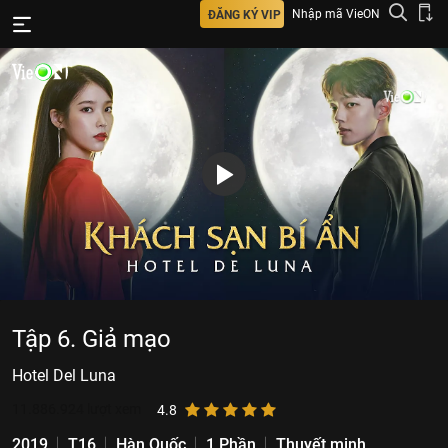
Nhập mã VieON
ĐĂNG KÝ VIP
Tập 6. Giả mạo
Hotel Del Luna
11.886.924
lượt xem
4.8
2019
T16
Hàn Quốc
1 Phần
Thuyết minh