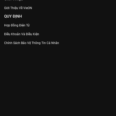
Giới Thiệu Về VieON
QUY ĐỊNH
Hợp Đồng Điện Tử
Điều Khoản Và Điều Kiện
Chính Sách Bảo Vệ Thông Tin Cá Nhân
Chính Sách Bảo Vệ Người Tiêu Dùng Dễ Bị Tổn Thương
Thỏa Thuận Sử Dụng Dịch Vụ Mạng Xã Hội
THÔNG TIN
Thông Báo
Trung Tâm Hỗ Trợ
Liên Hệ
Góp Ý