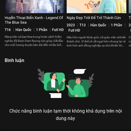
Huyền Thoại Biển Xanh - Legend Of
Ngày Đẹp Trời Để Trở Thành Cún
T
The Blue Sea
2023
T13
Hàn Quốc
1 Phần
2
T16
Hàn Quốc
1 Phần
Full HD
Full HD
Nàng tiên cá Sae Hwa trong hoàn cảnh hiểm
Nếu hôn người khác giới, nữ giáo viên sẽ biến
C
nghèo đã được Dam Ryung cứu giúp, bắt đầu
thành chó. Vì thế cô rất ngại hôn nhưng lại vô
n
cho mối lương duyên kéo dài đến nhiều kiếp
tình hôn anh đồng nghiệp sợ chó khiến lời
n
sau của hai người.
nguyền càng khó hóa giải
t
Bình luận
Chức năng bình luận tạm thời không khả dụng trên nội
dung này