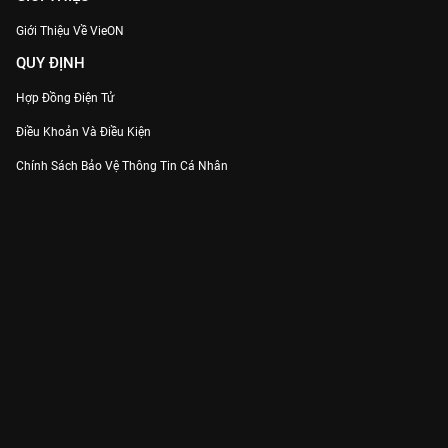
Giới Thiệu Về VieON
QUY ĐỊNH
Hợp Đồng Điện Tử
Điều Khoản Và Điều Kiện
Chính Sách Bảo Vệ Thông Tin Cá Nhân
Chính Sách Bảo Vệ Người Tiêu Dùng Dễ Bị Tổn Thương
Thỏa Thuận Sử Dụng Dịch Vụ Mạng Xã Hội
THÔNG TIN
Thông Báo
Trung Tâm Hỗ Trợ
Liên Hệ
Góp Ý