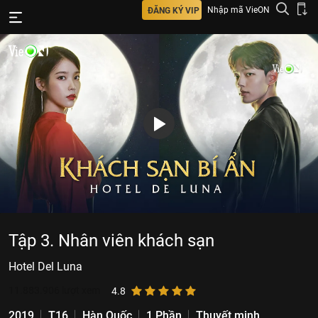
Nhập mã VieON
ĐĂNG KÝ VIP
Tập 3. Nhân viên khách sạn
Hotel Del Luna
11.883.906
lượt xem
4.8
2019
T16
Hàn Quốc
1 Phần
Thuyết minh