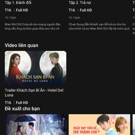
Tập 1. Đánh đổi
Tập 2. Trả nợ
T
T16
Full HD
T16
Full HD
T
1h 15ph
1h 16ph
1
Man Wol (IU) hứa sẽ cứu mạng người đàn
Chan Sung đến khách sạn để trả nợ cho ba
C
ông nếu ông ta chịu giao đứa con cho cô
của mình và xin Man Wol (IU) lấy lại món quà
q
q
Video liên quan
Trailer Khách Sạn Bí Ẩn - Hotel Del
Luna
T16
Full HD
Đề xuất cho bạn