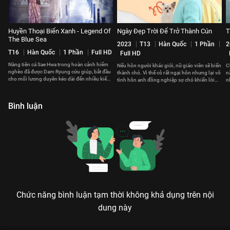
Huyền Thoại Biển Xanh - Legend Of
Ngày Đẹp Trời Để Trở Thành Cún
T
The Blue Sea
2023
T13
Hàn Quốc
1 Phần
2
T16
Hàn Quốc
1 Phần
Full HD
Full HD
Nàng tiên cá Sae Hwa trong hoàn cảnh hiểm
Nếu hôn người khác giới, nữ giáo viên sẽ biến
C
nghèo đã được Dam Ryung cứu giúp, bắt đầu
thành chó. Vì thế cô rất ngại hôn nhưng lại vô
n
cho mối lương duyên kéo dài đến nhiều kiếp
tình hôn anh đồng nghiệp sợ chó khiến lời
n
sau của hai người.
nguyền càng khó hóa giải
t
Bình luận
Chức năng bình luận tạm thời không khả dụng trên nội
dung này