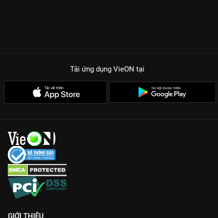
Tải ứng dụng VieON
tại
GIỚI THIỆU