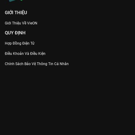
GIỚI THIỆU
Giới Thiệu Về VieON
QUY ĐỊNH
Hợp Đồng Điện Tử
Điều Khoản Và Điều Kiện
Chính Sách Bảo Vệ Thông Tin Cá Nhân
Chính Sách Bảo Vệ Người Tiêu Dùng Dễ Bị Tổn Thương
Thỏa Thuận Sử Dụng Dịch Vụ Mạng Xã Hội
THÔNG TIN
Thông Báo
Trung Tâm Hỗ Trợ
Liên Hệ