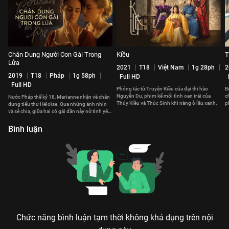
Chân Dung Người Con Gái Trong
Kiều
T
Lửa
2021
T18
Việt Nam
1g 28ph
2
2019
T18
Pháp
1g 58ph
Full HD
Full HD
Phóng tác từ Truyện Kiều của đại thi hào
B
Nguyễn Du, phim kể mối tình oan trái của
c
Nước Pháp thế kỷ 18, Marianne nhận vẽ chân
Thúy Kiều và Thúc Sinh khi nàng ở lầu xanh.
p
dung tiểu thư Héloïse. Qua những ánh nhìn
n
và sẻ chia, giữa hai cô gái dần nảy nở tình yêu
sâu lắng.
Bình luận
Chức năng bình luận tạm thời không khả dụng trên nội