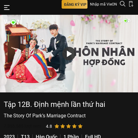
Nhập mã VieON
ĐĂNG KÝ VIP
Tập 12B. Định mệnh lần thứ hai
The Story Of Park’s Marriage Contract
7.355.585
lượt xem
4.8
2023
T13
Hàn Quốc
1 Phần
Full HD