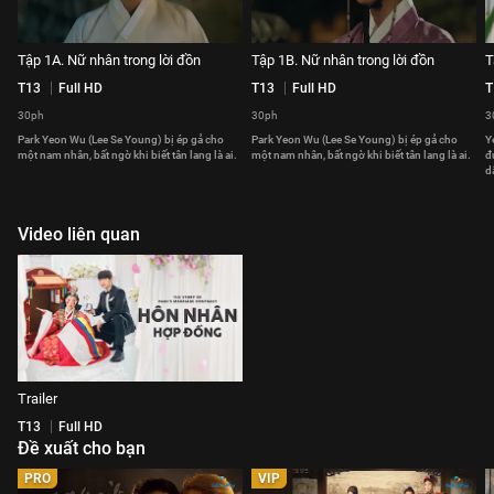
Tập 1A. Nữ nhân trong lời đồn
Tập 1B. Nữ nhân trong lời đồn
T
T13
Full HD
T13
Full HD
T
30ph
30ph
3
Park Yeon Wu (Lee Se Young) bị ép gả cho
Park Yeon Wu (Lee Se Young) bị ép gả cho
Y
một nam nhân, bất ngờ khi biết tân lang là ai.
một nam nhân, bất ngờ khi biết tân lang là ai.
đ
d
Video liên quan
Trailer
T13
Full HD
Đề xuất cho bạn
PRO
VIP