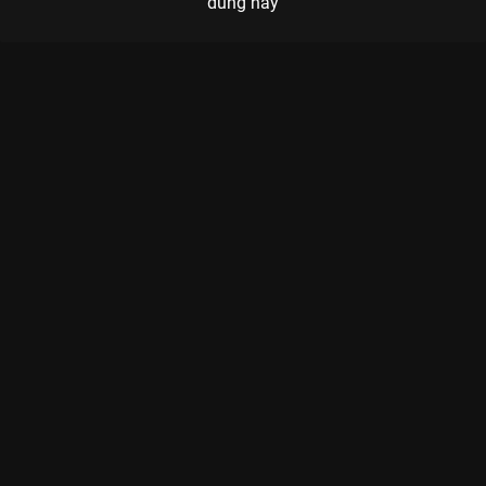
dung này
Xem Tập 12B. Định mệnh lần thứ hai Hôn Nhân Hợp Đồng - 12
Tập của Hàn Quốc có sự tham gia của . Thuộc thể loại: Phim
bộ