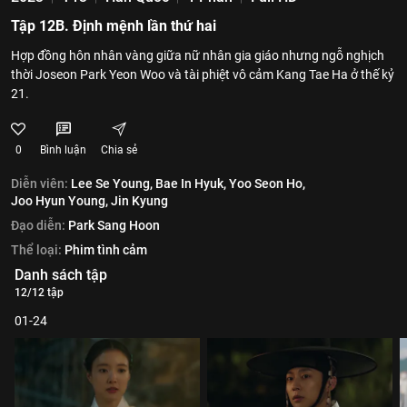
Tập 12B. Định mệnh lần thứ hai
Hợp đồng hôn nhân vàng giữa nữ nhân gia giáo nhưng ngỗ nghịch
thời Joseon Park Yeon Woo và tài phiệt vô cảm Kang Tae Ha ở thế kỷ
21.
0
Bình luận
Chia sẻ
Diễn viên:
Lee Se Young,
Bae In Hyuk,
Yoo Seon Ho,
Joo Hyun Young,
Jin Kyung
Đạo diễn:
Park Sang Hoon
Thể loại:
Phim tình cảm
Danh sách tập
12/12 tập
01-24