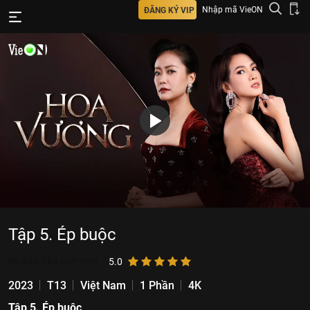
Nhập mã VieON
ĐĂNG KÝ VIP
Tập 5. Ép buộc
90.445.984
lượt xem
5.0
2023
T13
Việt Nam
1 Phần
4K
Tập 5. Ép buộc