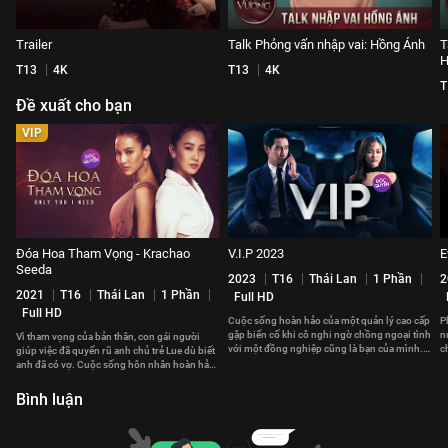
Trailer
Talk Phỏng vấn nhập vai: Hồng Ánh
T
H
T13
4K
T13
4K
T
Đề xuất cho bạn
VIP
Đóa Hoa Tham Vọng - Krachao
V.I.P 2023
E
Seeda
2023
T16
Thái Lan
1 Phần
2
2021
T16
Thái Lan
1 Phần
Full HD
Full HD
Cuộc sống hoàn hảo của một quản lý cao cấp
P
gặp biến cố khi cô nghi ngờ chồng ngoại tình
n
Vì tham vọng của bản thân, con gái người
với một đồng nghiệp cũng là bạn của mình.
c
giúp việc đã quyến rũ anh chủ trẻ Lue dù biết
Kế hoạch săn tiểu tam bắt đầu.
L
anh đã có vợ. Cuộc sống hôn nhân hoàn hảo
của Lue tan vỡ.
Bình luận