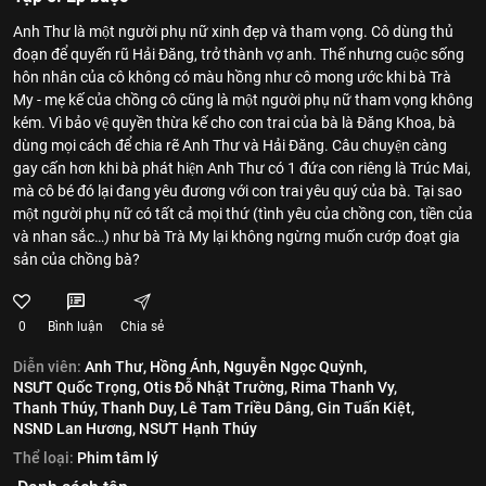
Anh Thư là một người phụ nữ xinh đẹp và tham vọng. Cô dùng thủ
đoạn để quyến rũ Hải Đăng, trở thành vợ anh. Thế nhưng cuộc sống
hôn nhân của cô không có màu hồng như cô mong ước khi bà Trà
My - mẹ kế của chồng cô cũng là một người phụ nữ tham vọng không
kém. Vì bảo vệ quyền thừa kế cho con trai của bà là Đăng Khoa, bà
dùng mọi cách để chia rẽ Anh Thư và Hải Đăng. Câu chuyện càng
gay cấn hơn khi bà phát hiện Anh Thư có 1 đứa con riêng là Trúc Mai,
mà cô bé đó lại đang yêu đương với con trai yêu quý của bà. Tại sao
một người phụ nữ có tất cả mọi thứ (tình yêu của chồng con, tiền của
và nhan sắc…) như bà Trà My lại không ngừng muốn cướp đoạt gia
sản của chồng bà?
0
Bình luận
Chia sẻ
Diễn viên:
Anh Thư,
Hồng Ánh,
Nguyễn Ngọc Quỳnh,
NSƯT Quốc Trọng,
Otis Đỗ Nhật Trường,
Rima Thanh Vy,
Thanh Thúy,
Thanh Duy,
Lê Tam Triều Dâng,
Gin Tuấn Kiệt,
NSND Lan Hương,
NSƯT Hạnh Thúy
Thể loại:
Phim tâm lý