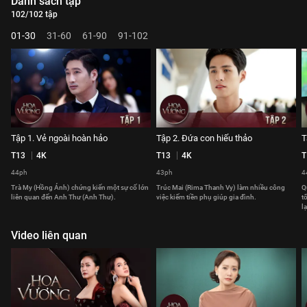
Danh sách tập
102/102 tập
01-30
31-60
61-90
91-102
Tập 1. Vẻ ngoài hoàn hảo
Tập 2. Đứa con hiếu thảo
T
T13
4K
T13
4K
T
44ph
43ph
4
Trà My (Hồng Ánh) chứng kiến một sự cố lớn
Trúc Mai (Rima Thanh Vy) làm nhiều công
Q
liên quan đến Anh Thư (Anh Thư).
việc kiếm tiền phụ giúp gia đình.
t
lạ
Video liên quan