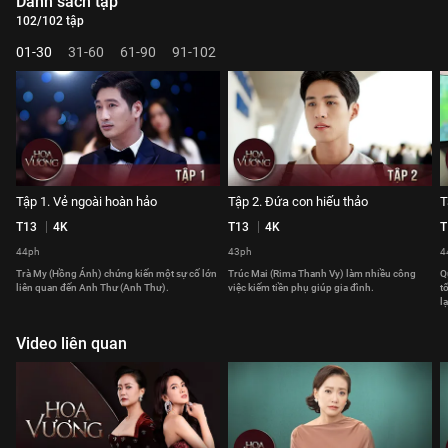
Danh sách tập
102/102 tập
01-30
31-60
61-90
91-102
Tập 1. Vẻ ngoài hoàn hảo
Tập 2. Đứa con hiếu thảo
T
T13
4K
T13
4K
T
44ph
43ph
4
Trà My (Hồng Ánh) chứng kiến một sự cố lớn
Trúc Mai (Rima Thanh Vy) làm nhiều công
Q
liên quan đến Anh Thư (Anh Thư).
việc kiếm tiền phụ giúp gia đình.
t
lạ
Video liên quan