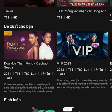
Trailer
Talk Phỏng vấn nhập vai: Hồng Ánh
T
H
T13
4K
T13
4K
T
Đề xuất cho bạn
VIP
Đóa Hoa Tham Vọng - Krachao
V.I.P 2023
E
Seeda
2023
T16
Thái Lan
1 Phần
2
2021
T16
Thái Lan
1 Phần
Full HD
Full HD
Cuộc sống hoàn hảo của một quản lý cao cấp
P
gặp biến cố khi cô nghi ngờ chồng ngoại tình
n
Vì tham vọng của bản thân, con gái người
với một đồng nghiệp cũng là bạn của mình.
c
giúp việc đã quyến rũ anh chủ trẻ Lue dù biết
Kế hoạch săn tiểu tam bắt đầu.
L
anh đã có vợ. Cuộc sống hôn nhân hoàn hảo
của Lue tan vỡ.
Bình luận