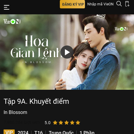
Nhập mã VieON
ĐĂNG KÝ VIP
Tập 9A. Khuyết điểm
In Blossom
7.980.284
lượt xem
5.0
VIP
2024
T16
Trung Quốc
1 Phần