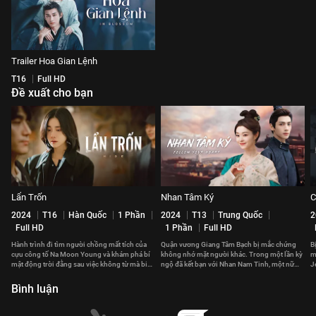
Trailer Hoa Gian Lệnh
T16
Full HD
Đề xuất cho bạn
Lẩn Trốn
Nhan Tâm Ký
C
2024
T16
Hàn Quốc
1 Phần
2024
T13
Trung Quốc
2
Full HD
1 Phần
Full HD
Hành trình đi tìm người chồng mất tích của
Quận vương Giang Tâm Bạch bị mắc chứng
B
cựu công tố Na Moon Young và khám phá bí
không nhớ mặt người khác. Trong một lần kỳ
m
mật động trời đằng sau việc không từ mà biệt
ngộ đã kết bạn với Nhan Nam Tinh, một nữ
J
của anh.
đại phu kỳ lạ.
đ
Bình luận