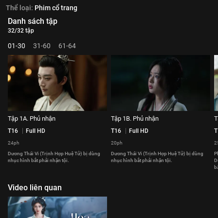
Thể loại:
Phim cổ trang
Danh sách tập
32/32 tập
01-30
31-60
61-64
Tập 1A. Phủ nhận
Tập 1B. Phủ nhận
T
T16
Full HD
T16
Full HD
T
24ph
20ph
2
Dương Thái Vi (Trịnh Hợp Huệ Tử) bị dùng
Dương Thái Vi (Trịnh Hợp Huệ Tử) bị dùng
P
nhục hình bắt phải nhận tội.
nhục hình bắt phải nhận tội.
D
b
Video liên quan