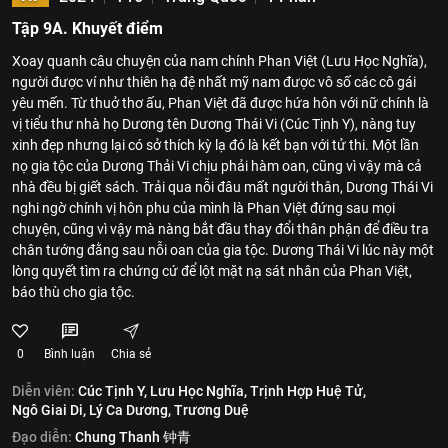
Tập 9A. Khuyết điểm
Xoay quanh câu chuyện của nam chính Phan Việt (Lưu Học Nghĩa),
người được ví như thiên hạ đệ nhất mỹ nam được vô số các cô gái
yêu mến. Từ thuở thơ ấu, Phan Việt đã được hứa hôn với nữ chính là
vị tiểu thư nhà họ Dương tên Dương Thái Vi (Cúc Tịnh Y), nàng tuy
xinh đẹp nhưng lại có sở thích kỳ lạ đó là kết bạn với tử thi. Một lần
nọ gia tộc của Dương Thải Vi chịu phải hàm oan, cũng vì vậy mà cả
nhà đều bị giết sách. Trải qua nỗi đâu mất người thân, Dương Thái Vi
nghi ngờ chính vị hôn phu của mình là Phan Việt đứng sau mọi
chuyện, cũng vì vậy mà nàng bắt đầu thay đổi thân phận để điều tra
chân tướng đằng sau nỗi oan của gia tộc. Dương Thái Vi lúc này một
lòng quyết tìm ra chứng cứ để lột mặt nạ sát nhân của Phan Việt,
báo thù cho gia tộc.
0
Bình luận
Chia sẻ
Diễn viên:
Cúc Tịnh Y,
Lưu Học Nghĩa,
Trịnh Hợp Huệ Tử,
Ngô Giai Di,
Lý Ca Dương,
Trương Duệ
Đạo diễn:
Chung Thanh 钟青