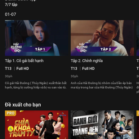
7/7 tập
01-07
Tập 1. Cô gái bất hạnh
Tập 2. Chính nghĩa
T
T13
Full HD
T13
Full HD
T
30ph
30ph
3
Cô gái Hải Đường ( Thúy Ngân) xuất thân bất
Anh của Hải Đường bị nhóm của Dần ép bán
H
hạnh, từng bị cưỡng hiếp và bị vu oan vào tù.
ma túy trong bar của Hải Đường (Thúy Ngân)
đ
p
Đề xuất cho bạn
PRO