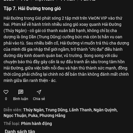
Tập 7. Hải Đường trong gió
Hải Đường trong Gió phát sóng 2 tập mới trên VieON VIP vào thứ
hai. Phim kể về hành trình nhiều sóng gió xoay quanh Hải Đường
(Thúy Ngân) - cô gái có thanh xuân bất hạnh, không chỉ bị cha
dượng là ông Dần (Trung Dũng) cưỡng bức mà còn bị hắn vu oan
phải vào tù. Sau nhiều biến cố, Hải Đường vì muốn trả thù cha dượng
của mình đã gia nhập thế giới ngầm, trở thành “chị đại” điều hành
đường dây kinh doanh quán bar, vũ trường. Song song với câu
chuyện báo thù đầy gây cấn là sự đấu tranh ẩn sâu trong tâm hồn
Hải Đường, giữa việc biến nỗi đau và hận thù thành sức mạnh, đồng
thời cũng phải chống lại chính nó để bản thân không đánh mất chính
mình giữa lằn ranh thiện - ác.
0
Bình luận
Chia sẻ
Diễn viên:
Thúy Ngân,
Trung Dũng,
Lãnh Thanh,
Ngân Quỳnh,
Ngọc Thuận,
Puka,
Phương Hằng
Thể loại:
Phim hành động
Danh sách tập