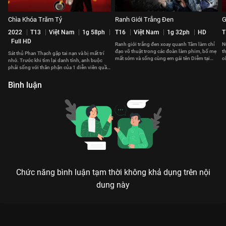
Chìa Khóa Trăm Tỷ
Ranh Giới Trắng Đen
G
2022
T13
Việt Nam
1g 58ph
T16
Việt Nam
1g 32ph
HD
T
Full HD
Ranh giới trắng đen xoay quanh Tâm làm chỉ
N
đạo võ thuật trong các đoàn làm phim, bố mẹ
t
Sát thủ Phan Thạch gặp tai nạn và bị mất trí
mất sớm và sống cùng em gái tên Diễm tại
c
nhớ. Trước khi tìm lại danh tính, anh buộc
căn hộ chật chội.
l
phải sống với thân phận của 1 diễn viên quần
chúng bất đắc dĩ.
Bình luận
Chức năng bình luận tạm thời không khả dụng trên nội
dung này
Xem Tập 7. Hải Đường trong gió Hải Đường Trong Gió - 7 Tập
của Việt Nam có sự tham gia của . Thuộc thể loại: Phim bộ