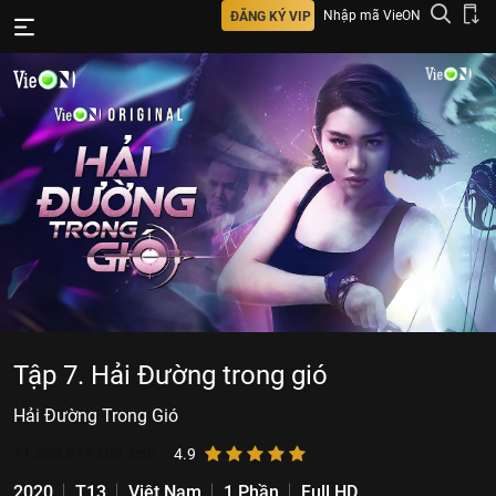
Nhập mã VieON
ĐĂNG KÝ VIP
Tập 7. Hải Đường trong gió
Hải Đường Trong Gió
11.533.814
lượt xem
4.9
2020
T13
Việt Nam
1 Phần
Full HD