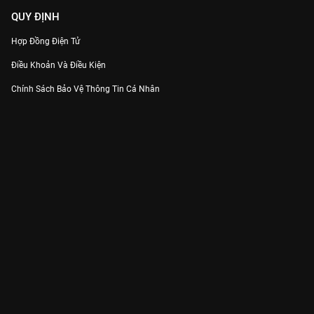
QUY ĐỊNH
Hợp Đồng Điện Tử
Điều Khoản Và Điều Kiện
Chính Sách Bảo Vệ Thông Tin Cá Nhân
Chính Sách Bảo Vệ Người Tiêu Dùng Dễ Bị Tổn Thương
Thỏa Thuận Sử Dụng Dịch Vụ Mạng Xã Hội
THÔNG TIN
Thông Báo
Trung Tâm Hỗ Trợ
Liên Hệ
Góp Ý
Công ty Cổ phần VieON - Địa chỉ: Tầng 5, 222 Pasteur, Phường Xuân Hòa,