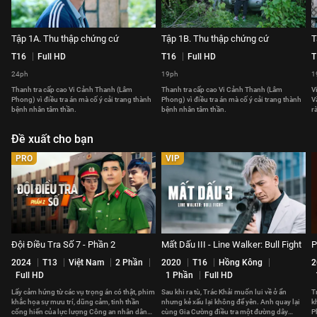
Tập 1A. Thu thập chứng cứ
Tập 1B. Thu thập chứng cứ
T
T16
Full HD
T16
Full HD
T
24ph
19ph
1
Thanh tra cấp cao Vi Cảnh Thanh (Lâm
Thanh tra cấp cao Vi Cảnh Thanh (Lâm
V
Phong) vì điều tra án mà cố ý cải trang thành
Phong) vì điều tra án mà cố ý cải trang thành
V
bệnh nhân tâm thần.
bệnh nhân tâm thần.
r
Đề xuất cho bạn
PRO
VIP
Đội Điều Tra Số 7 - Phần 2
Mất Dấu III - Line Walker: Bull Fight
P
2024
T13
Việt Nam
2 Phần
2020
T16
Hồng Kông
2
Full HD
1 Phần
Full HD
Lấy cảm hứng từ các vụ trọng án có thật, phim
Sau khi ra tù, Trác Khải muốn lui về ở ẩn
T
khắc họa sự mưu trí, dũng cảm, tinh thần
nhưng kẻ xấu lại không để yên. Anh quay lại
k
cống hiến của lực lượng Công an nhân dân
cùng Gia Cường điều tra một đường dây
P