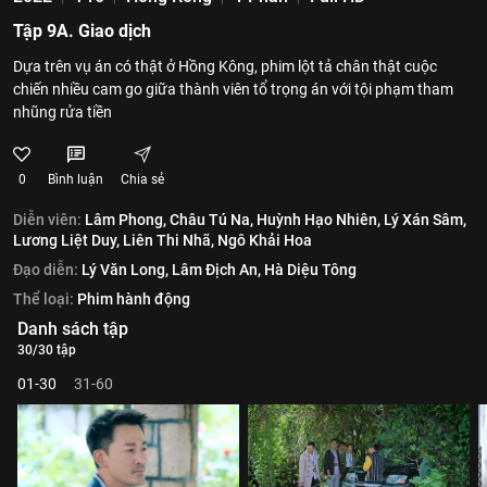
Tập 9A. Giao dịch
Dựa trên vụ án có thật ở Hồng Kông, phim lột tả chân thật cuộc
chiến nhiều cam go giữa thành viên tổ trọng án với tội phạm tham
nhũng rửa tiền
0
Bình luận
Chia sẻ
Diễn viên:
Lâm Phong,
Châu Tú Na,
Huỳnh Hạo Nhiên,
Lý Xán Sâm,
Lương Liệt Duy,
Liên Thi Nhã,
Ngô Khải Hoa
Đạo diễn:
Lý Văn Long,
Lâm Địch An,
Hà Diệu Tông
Thể loại:
Phim hành động
Danh sách tập
30/30 tập
01-30
31-60