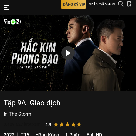
Nhập mã VieON
ĐĂNG KÝ VIP
Tập 9A. Giao dịch
In The Storm
3.489.627
lượt xem
4.9
2022
T16
Hồng Kông
1 Phần
Full HD