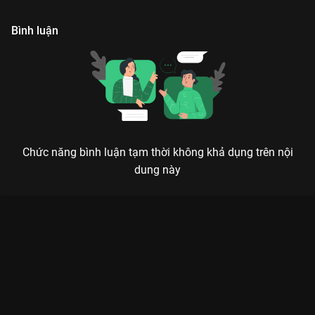
khi đối đầu tội phạm.
buôn người phi pháp.
d
Bình luận
Chức năng bình luận tạm thời không khả dụng trên nội
dung này
Xem Tập 9A. Giao dịch Hắc Kim Phong Bạo - 30 Tập của Trung
Quốc có sự tham gia của . Thuộc thể loại: Phim bộ