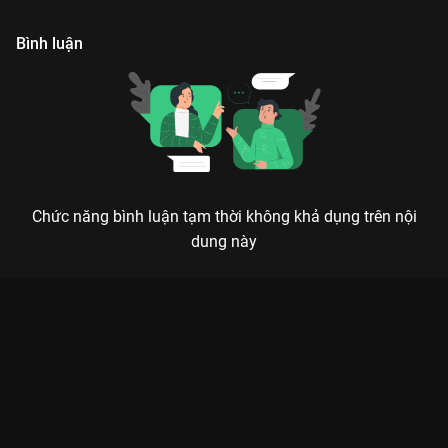
cảm đặc biệt với nhau
tạp.
n
Bình luận
Chức năng bình luận tạm thời không khả dụng trên nội
dung này
Xem Tập 8. Quá khứ Gong Shim Đáng Yêu - 20 Tập của Hàn
Quốc có sự tham gia của . Thuộc thể loại: Phim bộ