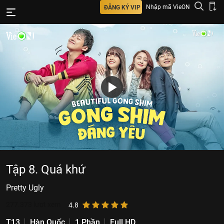
Nhập mã VieON
ĐĂNG KÝ VIP
Tập 8. Quá khứ
Pretty Ugly
277.373
lượt xem
4.8
T13
Hàn Quốc
1 Phần
Full HD