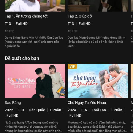
Tập 1. Ấn tượng không tốt
Tập 2. Giúp đỡ
T
T13
Full HD
T13
Full HD
T
1h 8ph
1h 8ph
1
Gong Shim (Bang Min Ah) hiểu lầm Dan Tae
Dan Tae (Nam Goong Min) giúp Gong Shim
C
(Nam Goong Min) khi nghĩ anh cướp tiền
lấy lại công bằng dù cô đã nói không khởi
M
người khác
kiện.
Đề xuất cho bạn
VIP
Sao Băng
Chờ Ngày Ta Yêu Nhau
N
2022
T13
Hàn Quốc
1 Phần
2024
T16
Thái Lan
1 Phần
2
Full HD
Full HD
Ngôi sao hạng A Tae Seong và cô trưởng
Mueang và Apo có một đêm tình nồng cháy.
N
nhóm PR Han Byul thường xuyên cãi vã
Sau đó, Mueang biết cô là hôn thê của cha
t
nhưng không ngờ họ lại dần nảy sinh tình
mình, dẫn đến một mối tình lãng mạn phức
t