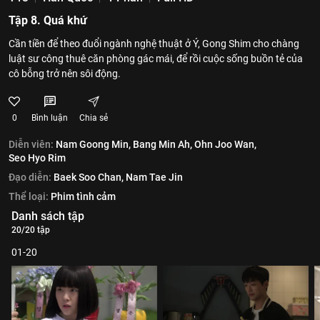
Tập 8. Quá khứ
Cần tiền để theo đuổi ngành nghệ thuật ở Ý, Gong Shim cho chàng
luật sư công thuê căn phòng gác mái, để rồi cuộc sống buồn tẻ của
cô bỗng trở nên sôi động.
0
Bình luận
Chia sẻ
Diễn viên:
Nam Goong Min,
Bang Min Ah,
Ohn Joo Wan,
Seo Hyo Rim
Đạo diễn:
Baek Soo Chan,
Nam Tae Jin
Thể loại:
Phim tình cảm
Danh sách tập
20/20 tập
01-20