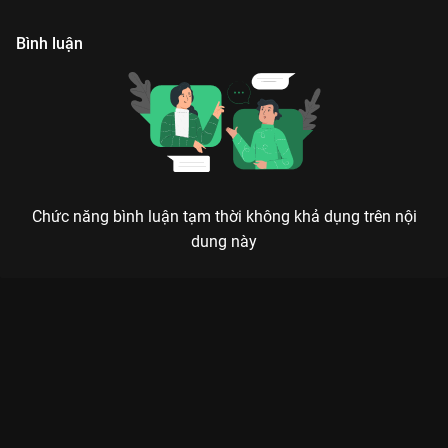
cảm đặc biệt với nhau
tạp.
n
Bình luận
Chức năng bình luận tạm thời không khả dụng trên nội
dung này
Xem Tập 11. Lần theo manh mối Gong Shim Đáng Yêu - 20 Tập
của Hàn Quốc có sự tham gia của . Thuộc thể loại: Phim bộ