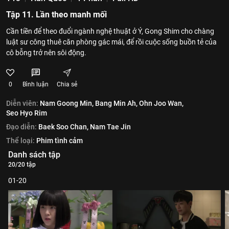
Tập 11. Lần theo manh mối
Cần tiền để theo đuổi ngành nghệ thuật ở Ý, Gong Shim cho chàng
luật sư công thuê căn phòng gác mái, để rồi cuộc sống buồn tẻ của
cô bỗng trở nên sôi động.
0
Bình luận
Chia sẻ
Diễn viên:
Nam Goong Min,
Bang Min Ah,
Ohn Joo Wan,
Seo Hyo Rim
Đạo diễn:
Baek Soo Chan,
Nam Tae Jin
Thể loại:
Phim tình cảm
Danh sách tập
20/20 tập
01-20