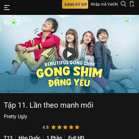
Nhập mã VieON
ĐĂNG KÝ VIP
Tập 11. Lần theo manh mối
Pretty Ugly
277.233
lượt xem
4.8
T13
Hàn Quốc
1 Phần
Full HD