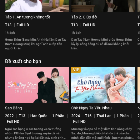
Tập 1. Ấn tượng không tốt
Tập 2. Giúp đỡ
T
T13
Full HD
T13
Full HD
T
1h 8ph
1h 8ph
1
Gong Shim (Bang Min Ah) hiểu lầm Dan Tae
Dan Tae (Nam Goong Min) giúp Gong Shim
C
(Nam Goong Min) khi nghĩ anh cướp tiền
lấy lại công bằng dù cô đã nói không khởi
M
người khác
kiện.
Đề xuất cho bạn
VIP
Sao Băng
Chờ Ngày Ta Yêu Nhau
N
2022
T13
Hàn Quốc
1 Phần
2024
T16
Thái Lan
1 Phần
2
Full HD
Full HD
Ngôi sao hạng A Tae Seong và cô trưởng
Mueang và Apo có một đêm tình nồng cháy.
N
nhóm PR Han Byul thường xuyên cãi vã
Sau đó, Mueang biết cô là hôn thê của cha
t
nhưng không ngờ họ lại dần nảy sinh tình
mình, dẫn đến một mối tình lãng mạn phức
t