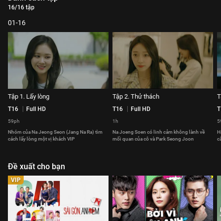
16/16 tập
01-16
Tập 1. Lấy lòng
Tập 2. Thử thách
T
T16
Full HD
T16
Full HD
T
59ph
1h
5
Nhóm của Na Jeong Seon (Jang Na Ra) tìm
Na Joeng Soen có linh cảm không lành về
H
cách lấy lòng một vị khách VIP
mối quan của cô và Park Seong Joon
c
Đề xuất cho bạn
VIP