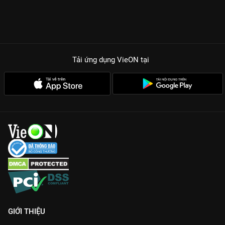
Ra khi thể hiện sự đau đớn xen lẫn quyết đoán khiến người
xem không thể rời mắt.
Cốt truyện Twist chồng Twist:
Mỗi tập phim là một manh mối
mới, khiến bạn liên tục phải thay đổi dự đoán về danh tính Kẻ
thứ ba.
Tải ứng dụng VieON
tại
Thông điệp sâu sắc về phụ nữ:
Phim tôn vinh sự mạnh mẽ,
bản lĩnh của phụ nữ hiện đại khi đứng trước sóng gió đời tư và
sự nghiệp.
Vị Khách VIP là siêu phẩm tâm lý xã hội cực cuốn dành cho
những ai thích dòng phim drama kịch tính. Trải nghiệm ngay
16 tập phim thuyết minh với hình ảnh sắc nét, không quảng
cáo duy nhất trên
VieON
!
GIỚI THIỆU