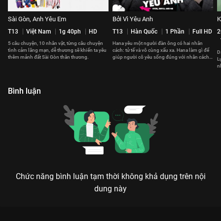
Sài Gòn, Anh Yêu Em
Bởi Vì Yêu Anh
K
T13
Việt Nam
1g 40ph
HD
T13
Hàn Quốc
1 Phần
Full HD
2
5 câu chuyện, 10 nhân vật, từng câu chuyện
Hana yêu một người đàn ông có hai nhân
tình cảm lãng mạn, dễ thương sẽ khiến ta yêu
cách: tử tế và vô cùng xấu xa. Hana làm gì để
D
thêm mảnh đất Sài Gòn thân thương.
giúp người cô yêu sống đúng với nhân cách
L
thật?
n
t
Bình luận
Chức năng bình luận tạm thời không khả dụng trên nội
dung này
VỊ KHÁCH VIP: MÀN TRUY TÌM KẺ THỨ BA CĂNG NÃO NHẤT