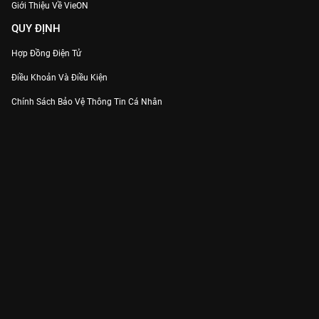
Giới Thiệu Về VieON
QUY ĐỊNH
Hợp Đồng Điện Tử
Điều Khoản Và Điều Kiện
Chính Sách Bảo Vệ Thông Tin Cá Nhân
Chính Sách Bảo Vệ Người Tiêu Dùng Dễ Bị Tổn Thương
Thỏa Thuận Sử Dụng Dịch Vụ Mạng Xã Hội
THÔNG TIN
Thông Báo
Trung Tâm Hỗ Trợ
Liên Hệ
Góp Ý