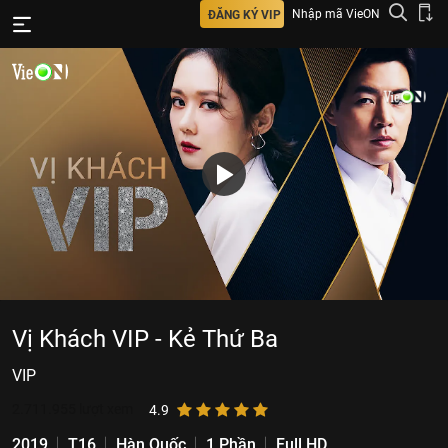
Nhập mã VieON
ĐĂNG KÝ VIP
Vị Khách VIP - Kẻ Thứ Ba
VIP
2.711.955
lượt xem
4.9
2019
T16
Hàn Quốc
1 Phần
Full HD