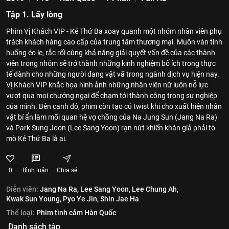
Tập 1. Lấy lòng
Phim Vị Khách VIP - Kẻ Thứ Ba xoay quanh một nhóm nhân viên phụ
trách khách hàng cao cấp của trung tâm thương mại. Muôn vàn tình
huống éo le, rắc rối cùng khả năng giải quyết vấn đề của các thành
viên trong nhóm sẽ trở thành những kinh nghiệm bổ ích trong thực
tế dành cho những người đang vật vã trong ngành dịch vụ hiện nay.
Vị Khách VIP khắc họa hình ảnh những nhân viên nữ luôn nỗ lực
vượt qua mọi chướng ngại để chạm tới thành công trong sự nghiệp
của mình. Bên cạnh đó, phim còn tạo cú twist khi cho xuất hiện nhân
vật bí ẩn làm mối quan hệ vợ chồng của Na Jung Sun (Jang Na Ra)
và Park Sung Joon (Lee Sang Yoon) rạn nứt khiến khán giả phải tò
mò Kẻ Thứ Ba là ai.
0
Bình luận
Chia sẻ
Diễn viên:
Jang Na Ra,
Lee Sang Yoon,
Lee Chung Ah,
Kwak Sun Young,
Pyo Ye Jin,
Shin Jae Ha
Thể loại:
Phim tình cảm Hàn Quốc
Danh sách tập