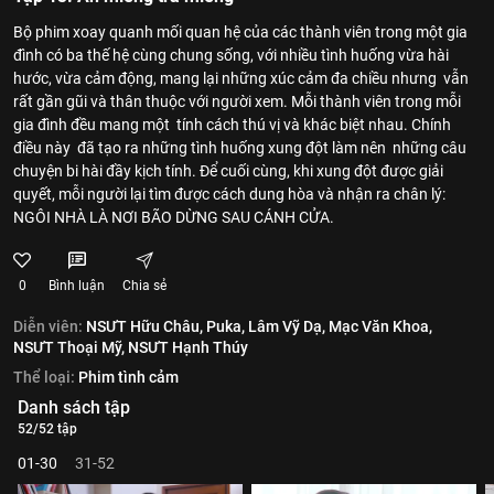
Bộ phim xoay quanh mối quan hệ của các thành viên trong một gia
đình có ba thế hệ cùng chung sống, với nhiều tình huống vừa hài
hước, vừa cảm động, mang lại những xúc cảm đa chiều nhưng vẫn
rất gần gũi và thân thuộc với người xem. Mỗi thành viên trong mỗi
gia đình đều mang một tính cách thú vị và khác biệt nhau. Chính
điều này đã tạo ra những tình huống xung đột làm nên những câu
chuyện bi hài đầy kịch tính. Để cuối cùng, khi xung đột được giải
quyết, mỗi người lại tìm được cách dung hòa và nhận ra chân lý:
NGÔI NHÀ LÀ NƠI BÃO DỪNG SAU CÁNH CỬA.
0
Bình luận
Chia sẻ
Diễn viên:
NSƯT Hữu Châu,
Puka,
Lâm Vỹ Dạ,
Mạc Văn Khoa,
NSƯT Thoại Mỹ,
NSƯT Hạnh Thúy
Thể loại:
Phim tình cảm
Danh sách tập
52/52 tập
01-30
31-52