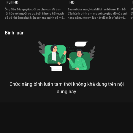
Full HD
HD
Ông Sáu Sếu quyết cưới vợ cho con để trọn
Sau một tai nạn, Họa Mi bị lạc bố mẹ. Em bắt
M
lời hứa với người vợ quá cố. Nhưng kế hoạch
đầu hành trình tìm mẹ với sự giúp đỡ của anh
đ
đổ vỡ khi ông phát hiện con trai mình có một
hàng xóm. Mẹ em lúc này đã mất trí nhớ và
t
bí mật động trời.
sống với một thân phận khác.
k
Bình luận
Chức năng bình luận tạm thời không khả dụng trên nội
dung này
Xem Tập 13. Ăn miếng trả miếng Gia Đình Hoàn Mỹ - 52 Tập
của Việt Nam có sự tham gia của . Thuộc thể loại: Phim bộ