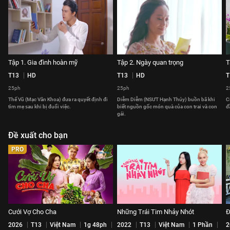
Tập 1. Gia đình hoàn mỹ
Tập 2. Ngày quan trọng
T
T13
HD
T13
HD
T
25ph
25ph
2
Thế Vũ (Mạc Văn Khoa) đưa ra quyết định đi
Diễm Diễm (NSƯT Hạnh Thúy) buồn bã khi
C
tìm mẹ sau khi bị đuổi việc.
biết nguồn gốc món quà của con trai và con
đ
gái.
Đề xuất cho bạn
PRO
Cưới Vợ Cho Cha
Những Trái Tim Nhảy Nhót
Đ
2026
T13
Việt Nam
1g 48ph
2022
T13
Việt Nam
1 Phần
2