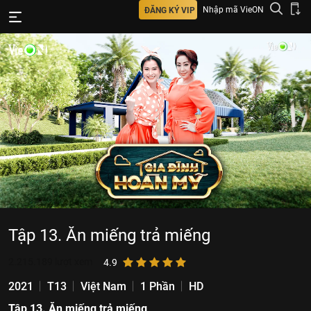
Nhập mã VieON
ĐĂNG KÝ VIP
Tập 13. Ăn miếng trả miếng
2.215.189
lượt xem
4.9
2021
T13
Việt Nam
1 Phần
HD
Tập 13. Ăn miếng trả miếng