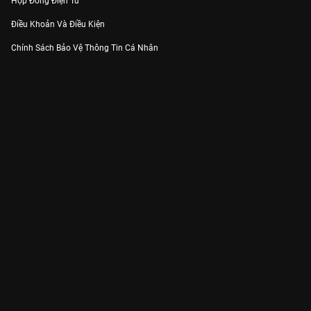
Hợp Đồng Điện Tử
Điều Khoản Và Điều Kiện
Chính Sách Bảo Vệ Thông Tin Cá Nhân
Chính Sách Bảo Vệ Người Tiêu Dùng Dễ Bị Tổn Thương
Thỏa Thuận Sử Dụng Dịch Vụ Mạng Xã Hội
THÔNG TIN
Thông Báo
Trung Tâm Hỗ Trợ
Liên Hệ
Góp Ý
Công ty Cổ phần VieON - Địa chỉ: Tầng 5, 222 Pasteur, Phường Xuân Hòa,
Thành phố Hồ Chí Minh
Email:
support@vieon.vn
| Hotline:
1800.599.920
(miễn phí)
Giấy phép Cung cấp Dịch vụ Phát thanh, Truyền hình trả tiền số 247/GP-