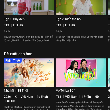
Tập 1. Quỹ đen
Tập 2. Kiếp thê nô
T
T13
Full HD
T13
Full HD
T
19ph
18ph
1
Thuận (Huy Khánh) trong lúc say đã lỡ lời tiết
Gia đình Hòa Thuận lục đục vì chuyện phân
V
lộ nơi giấu tiền riêng cho Hòa (Ngọc Lan)
công làm việc nhà
(
Đề xuất cho bạn
Phim Thuê
Nhà Mình Đi Thôi
Vợ Tôi Là Số 1
G
2026
K
Việt Nam
1g 54ph
T13
Việt Nam
1 Phần
HD
2
Full HD
Từ một tiểu thư quyến rũ được nhiều người
ngưỡng mộ, Mai Chi đã biến thành người vợ
Khát vốn startup, Phương dàn dựng kỳ nghỉ
C
đảm đang, kiếm tiền lo cho gia đình, cùng