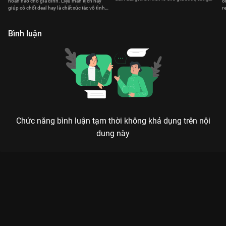
hoàn hảo cho gia đình. Liệu màn kịch này
ô
chồng vượt mọi thử thách cuộc sống
giúp cô chốt deal hay là chất xúc tác vô tình
r
hàn gắn tình thân?
đ
Bình luận
Chức năng bình luận tạm thời không khả dụng trên nội
dung này
Xem Tập 23. Bà ngoại quyền lực Gia Đình Hòa Thuận - 36 Tập
của Việt Nam có sự tham gia của . Thuộc thể loại: Phim bộ