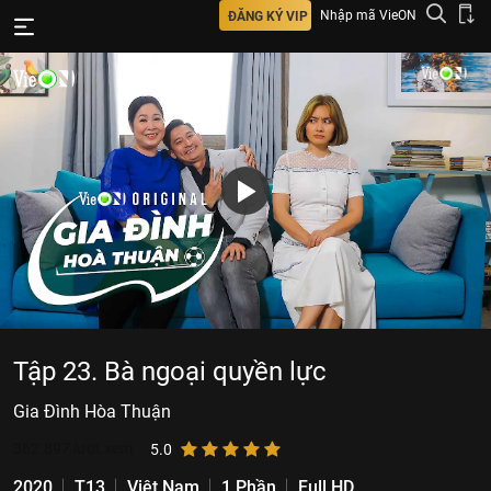
Nhập mã VieON
ĐĂNG KÝ VIP
Tập 23. Bà ngoại quyền lực
Gia Đình Hòa Thuận
362.897
lượt xem
5.0
2020
T13
Việt Nam
1 Phần
Full HD