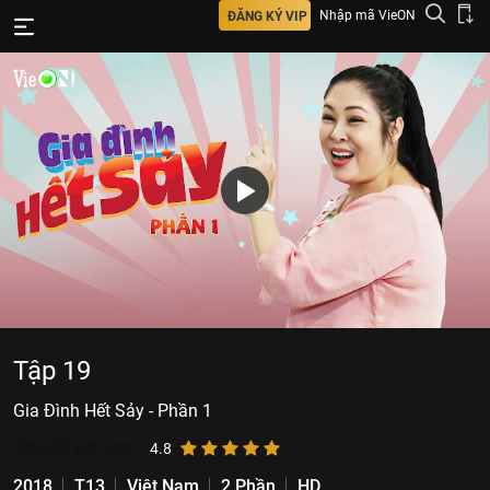
Nhập mã VieON
ĐĂNG KÝ VIP
Tập 19
Gia Đình Hết Sảy - Phần 1
530.430
lượt xem
4.8
2018
T13
Việt Nam
2 Phần
HD