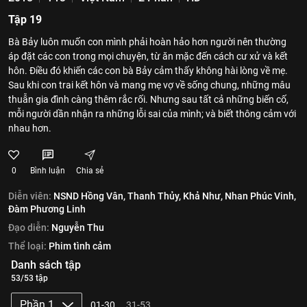
Tập 19
Bà Bảy luôn muốn con mình phải hoàn hảo hơn người nên thường
áp đặt các con trong mọi chuyện, từ ăn mặc đến cách cư xử và kết
hôn. Điều đó khiến các con bà Bảy cảm thấy không hài lòng về mẹ.
Sau khi con trai kết hôn và mang mẹ vợ về sống chung, những mâu
thuẫn gia đình càng thêm rắc rối. Nhưng sau tất cả những biến cố,
mỗi người dần nhận ra những lỗi sai của mình; và biết thông cảm với
nhau hơn.
0
Bình luận
Chia sẻ
Diễn viên:
NSND Hồng Vân,
Thanh Thủy,
Khả Như,
Nhan Phúc Vinh,
Đàm Phương Linh
Đạo diễn:
Nguyễn Thu
Thể loại:
Phim tình cảm
Danh sách tập
53/53 tập
Phần 1
01-30
31-53