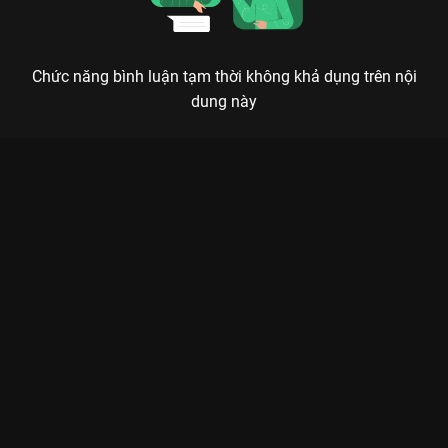
Chức năng bình luận tạm thời không khả dụng trên nội
dung này
Xem Tập 19 Gia Đình Hết Sảy - 53 Tập của Việt Nam có sự
tham gia của . Thuộc thể loại: Phim bộ