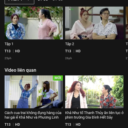
Tập 1
Tập 2
T
T13
HD
T13
HD
T
25ph
26ph
2
Video liên quan
MỚI
Cách cua trai không đụng hàng của
Khả Như tố Thanh Thủy ăn liên tục ở
hai gái ế Khả Như và Phương Linh
phim trường Gia Đình Hết Sảy
T13
HD
T13
HD