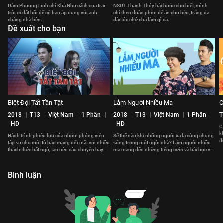
Đàm Phương Linh chỉ Khả Như cách cua trai
NSƯT Thanh Thủy hài hước cho biết, mình
trời ơi đất hỡi để cô bạn áp dụng với anh
chỉ theo đoàn phim để ăn cho béo, trắng da
chàng nhà bên.
dài tóc chứ chả làm gì cả.
Đề xuất cho bạn
Biệt Đội Tất Tần Tật
Lắm Người Nhiều Ma
C
2018
T13
Việt Nam
1 Phần
2018
T13
Việt Nam
1 Phần
T
HD
HD
C
k
Hành trình phiêu lưu của nhóm phóng viên
Sẽ thế nào khi những người xa lạ cùng chung
đ
tập sự cho một tờ báo mạng đối mặt với nhiều
sống trong một ngôi nhà? Lắm người nhiều
t
thách thức bất ngờ, tạo nên câu chuyện hay về
ma mang đến những tiếng cười và bài học về
lòng dũng cảm và đoàn kết.
cách sống và đối nhân xử thế.
Bình luận