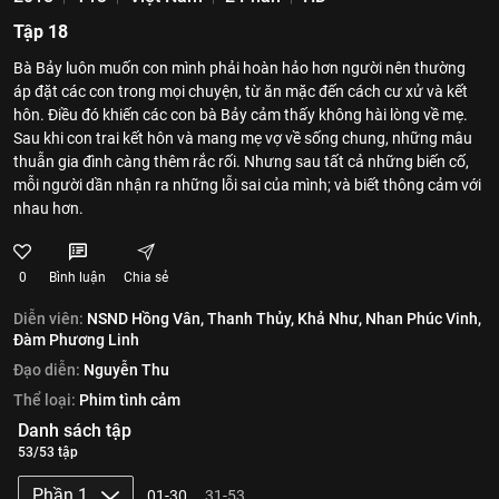
Tập 18
Bà Bảy luôn muốn con mình phải hoàn hảo hơn người nên thường
áp đặt các con trong mọi chuyện, từ ăn mặc đến cách cư xử và kết
hôn. Điều đó khiến các con bà Bảy cảm thấy không hài lòng về mẹ.
Sau khi con trai kết hôn và mang mẹ vợ về sống chung, những mâu
thuẫn gia đình càng thêm rắc rối. Nhưng sau tất cả những biến cố,
mỗi người dần nhận ra những lỗi sai của mình; và biết thông cảm với
nhau hơn.
0
Bình luận
Chia sẻ
Diễn viên:
NSND Hồng Vân,
Thanh Thủy,
Khả Như,
Nhan Phúc Vinh,
Đàm Phương Linh
Đạo diễn:
Nguyễn Thu
Thể loại:
Phim tình cảm
Danh sách tập
53/53 tập
Phần 1
01-30
31-53