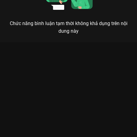
Chức năng bình luận tạm thời không khả dụng trên nội
dung này
Xem Tập 18 Gia Đình Hết Sảy - 53 Tập của Việt Nam có sự
tham gia của . Thuộc thể loại: Phim bộ