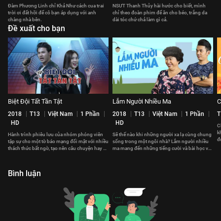
Đàm Phương Linh chỉ Khả Như cách cua trai
NSƯT Thanh Thủy hài hước cho biết, mình
trời ơi đất hỡi để cô bạn áp dụng với anh
chỉ theo đoàn phim để ăn cho béo, trắng da
chàng nhà bên.
dài tóc chứ chả làm gì cả.
Đề xuất cho bạn
Biệt Đội Tất Tần Tật
Lắm Người Nhiều Ma
C
2018
T13
Việt Nam
1 Phần
2018
T13
Việt Nam
1 Phần
T
HD
HD
C
k
Hành trình phiêu lưu của nhóm phóng viên
Sẽ thế nào khi những người xa lạ cùng chung
đ
tập sự cho một tờ báo mạng đối mặt với nhiều
sống trong một ngôi nhà? Lắm người nhiều
t
thách thức bất ngờ, tạo nên câu chuyện hay về
ma mang đến những tiếng cười và bài học về
lòng dũng cảm và đoàn kết.
cách sống và đối nhân xử thế.
Bình luận