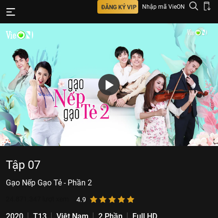
Nhập mã VieON
ĐĂNG KÝ VIP
Tập 07
Gạo Nếp Gạo Tẻ - Phần 2
24.871.347
lượt xem
4.9
2020
T13
Việt Nam
2 Phần
Full HD