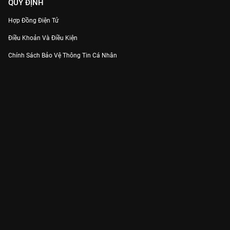
QUY ĐỊNH
Hợp Đồng Điện Tử
Điều Khoản Và Điều Kiện
Chính Sách Bảo Vệ Thông Tin Cá Nhân
Chính Sách Bảo Vệ Người Tiêu Dùng Dễ Bị Tổn Thương
Thỏa Thuận Sử Dụng Dịch Vụ Mạng Xã Hội
THÔNG TIN
Thông Báo
Trung Tâm Hỗ Trợ
Liên Hệ
Góp Ý
Công ty Cổ phần VieON - Địa chỉ: Tầng 5, 222 Pasteur, Phường Xuân Hòa,
Thành phố Hồ Chí Minh