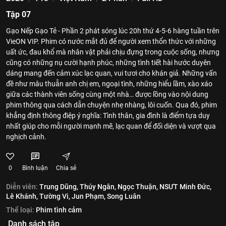
Tập 07
Gạo Nếp Gạo Tẻ - Phần 2 phát sóng lúc 20h thứ 4-5-6 hàng tuần trên
VieON VIP. Phim có nước mắt đủ để người xem thổn thức với những
uất ức, đau khổ mà nhân vật phải chịu đựng trong cuộc sống, nhưng
cũng có những nụ cười hạnh phúc, những tình tiết hài hước duyên
dáng mang đến cảm xúc lạc quan, vui tươi cho khán giả. Những vấn
đề như mâu thuẫn anh chị em, ngoại tình, những hiểu lầm, xào xáo
giữa các thành viên sống cùng một nhà… được lồng vào nội dung
phim thông qua cách dẫn chuyện nhẹ nhàng, lôi cuốn. Qua đó, phim
khẳng định thông điệp ý nghĩa: Tình thân, gia đình là điểm tựa duy
nhất giúp cho mỗi người mạnh mẽ, lạc quan để đối diện và vượt qua
nghịch cảnh.
0
Bình luận
Chia sẻ
Diễn viên:
Trung Dũng,
Thúy Ngân,
Ngọc Thuận,
NSƯT Minh Đức,
Lê Khánh,
Tường Vi,
Jun Phạm,
Song Luân
Thể loại:
Phim tình cảm
Danh sách tập