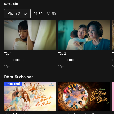
50/50 tập
Phần 2
01-30
31-50
Tập 1
Tập 2
T
T13
Full HD
T13
Full HD
T
30ph
30ph
3
Đề xuất cho bạn
Phim Thuê