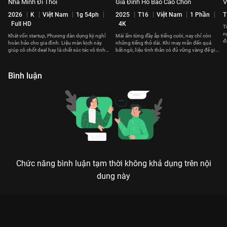
Nhà Mình Đi Thôi
Gia Đình Hổ Báo Cáo Chồn
V
2026
K
Việt Nam
1g 54ph
2025
T16
Việt Nam
1 Phần
T
Full HD
4K
T
n
Khát vốn startup, Phương dàn dựng kỳ nghỉ
Mái ấm từng đầy ắp tiếng cười, nay chỉ còn
đ
hoàn hảo cho gia đình. Liệu màn kịch này
những tiếng thở dài. Khi may mắn đến quá
c
giúp cô chốt deal hay là chất xúc tác vô tình
bất ngờ, liệu tình thân có đủ vững vàng để giữ
hàn gắn tình thân?
lại yêu thương?
Bình luận
Chức năng bình luận tạm thời không khả dụng trên nội
dung này
Xem Tập 07 Gạo Nếp Gạo Tẻ - Phần 2 - 50 Tập của Việt Nam có
sự tham gia của . Thuộc thể loại: Phim bộ