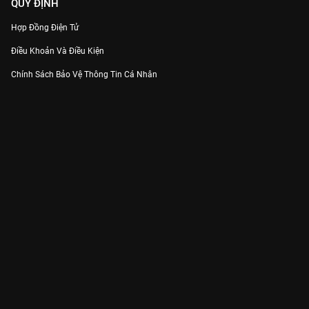
QUY ĐỊNH
Hợp Đồng Điện Tử
Điều Khoản Và Điều Kiện
Chính Sách Bảo Vệ Thông Tin Cá Nhân
Chính Sách Bảo Vệ Người Tiêu Dùng Dễ Bị Tổn Thương
Thỏa Thuận Sử Dụng Dịch Vụ Mạng Xã Hội
THÔNG TIN
Thông Báo
Trung Tâm Hỗ Trợ
Liên Hệ
Góp Ý
Công ty Cổ phần VieON - Địa chỉ: Tầng 5, 222 Pasteur, Phường Xuân Hòa,
Thành phố Hồ Chí Minh