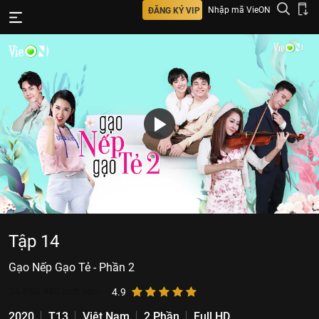
Nhập mã VieON
ĐĂNG KÝ VIP
Tập 14
Gạo Nếp Gạo Tẻ - Phần 2
24.860.980
lượt xem
4.9
2020
T13
Việt Nam
2 Phần
Full HD