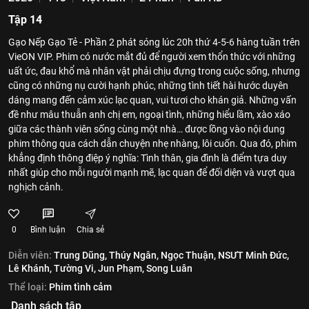
Tập 14
Gạo Nếp Gạo Tẻ - Phần 2 phát sóng lúc 20h thứ 4-5-6 hàng tuần trên
VieON VIP. Phim có nước mắt đủ để người xem thổn thức với những
uất ức, đau khổ mà nhân vật phải chịu đựng trong cuộc sống, nhưng
cũng có những nụ cười hạnh phúc, những tình tiết hài hước duyên
dáng mang đến cảm xúc lạc quan, vui tươi cho khán giả. Những vấn
đề như mâu thuẫn anh chị em, ngoại tình, những hiểu lầm, xào xáo
giữa các thành viên sống cùng một nhà… được lồng vào nội dung
phim thông qua cách dẫn chuyện nhẹ nhàng, lôi cuốn. Qua đó, phim
khẳng định thông điệp ý nghĩa: Tình thân, gia đình là điểm tựa duy
nhất giúp cho mỗi người mạnh mẽ, lạc quan để đối diện và vượt qua
nghịch cảnh.
0
Bình luận
Chia sẻ
Diễn viên:
Trung Dũng,
Thúy Ngân,
Ngọc Thuận,
NSƯT Minh Đức,
Lê Khánh,
Tường Vi,
Jun Phạm,
Song Luân
Thể loại:
Phim tình cảm
Danh sách tập