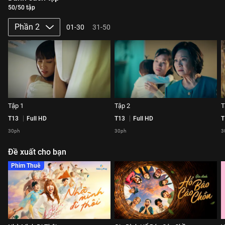
50/50 tập
Phần 2
01-30
31-50
Tập 1
Tập 2
T
T13
Full HD
T13
Full HD
T
30ph
30ph
3
Đề xuất cho bạn
Phim Thuê