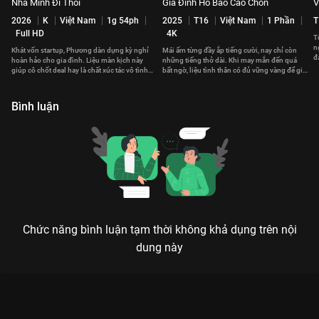
Nhà Mình Đi Thôi
Gia Đình Hổ Báo Cáo Chồn
V
2026
K
Việt Nam
1g 54ph
2025
T16
Việt Nam
1 Phần
T
Full HD
4K
T
n
Khát vốn startup, Phương dàn dựng kỳ nghỉ
Mái ấm từng đầy ắp tiếng cười, nay chỉ còn
đ
hoàn hảo cho gia đình. Liệu màn kịch này
những tiếng thở dài. Khi may mắn đến quá
c
giúp cô chốt deal hay là chất xúc tác vô tình
bất ngờ, liệu tình thân có đủ vững vàng để giữ
hàn gắn tình thân?
lại yêu thương?
Bình luận
Chức năng bình luận tạm thời không khả dụng trên nội
dung này
Xem Tập 14 Gạo Nếp Gạo Tẻ - Phần 2 - 50 Tập của Việt Nam có
sự tham gia của . Thuộc thể loại: Phim bộ