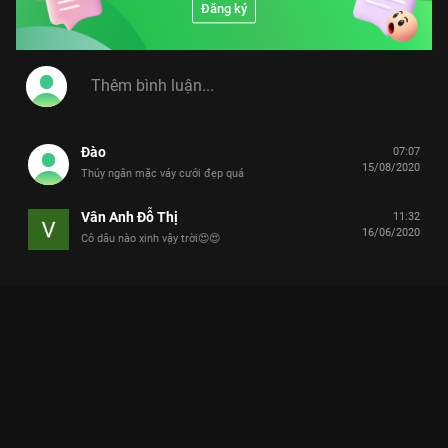
Đăng ký
Đào
07:07
15/08/2020
Thúy ngân mặc váy cưới đẹp quá
Vân Anh Đỗ Thị
11:32
16/06/2020
Cô dâu nào xinh vậy trời😍😍
Xem Thúy Ngân thử áo cưới tám lần vẫn chưa lấy được chồng
Em Chưa Muốn Lấy Chồng - 60 Tập của Việt Nam có sự tham
gia của Yaya Trương Nhi, Ngọc Lan, Thúy Ngân, Anh Tài,
Trường Thịnh. Thuộc thể loại: Phim bộ