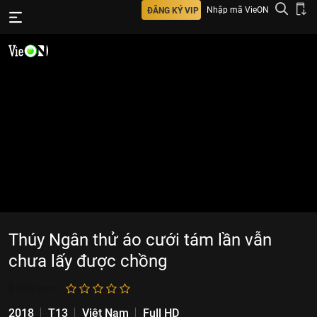
Nhập mã VieON
ĐĂNG KÝ VIP
Thúy Ngân thử áo cưới tám lần vẫn
chưa lấy được chồng
0
lượt xem
2018
T13
Việt Nam
Full HD