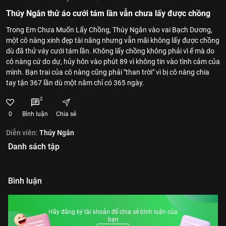
Thúy Ngân thử áo cưới tám lần vẫn chưa lấy được chồng
Trong Em Chưa Muốn Lấy Chồng, Thúy Ngân vào vai Bạch Dương,
một cô nàng xinh đẹp tài năng nhưng vẫn mãi không lấy được chồng
dù đã thử váy cưới tám lần. Không lấy chồng không phải vì ế mà do
cô nàng cứ do dự, hủy hôn vào phút 89 vì không tin vào tình cảm của
mình. Bạn trai của cô nàng cũng phải "than trời" vì bị cô nàng chia
tay tận 367 lần dù một năm chỉ có 365 ngày.
2
0
Bình luận
Chia sẻ
Diễn viên:
Thúy Ngân
Danh sách tập
Bình luận
Hãy đăng ký tài khoản để chia sẻ bình luận của
bạn