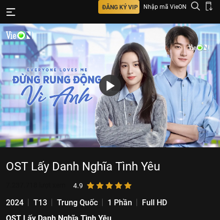
Nhập mã VieON
ĐĂNG KÝ VIP
OST Lấy Danh Nghĩa Tình Yêu
7.237.718
lượt xem
4.9
2024
T13
Trung Quốc
1 Phần
Full HD
OST Lấy Danh Nghĩa Tình Yêu