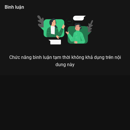
Bình luận
Chức năng bình luận tạm thời không khả dụng trên nội
dung này
Xem OST Lấy Danh Nghĩa Tình Yêu Đừng Rung Động Vì Anh -
24 Tập của Trung Quốc có sự tham gia của Châu Dã, Thang
Mộng Giai, Tưởng Dập Minh, Chiến Vũ, Lâm Nhất. Thuộc thể
loại: Phim bộ