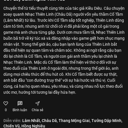
Chuyển thể từ tiểu thuyết cùng tên của tác giả Kiều Diêu. Câu chuyện
xoay quanh Nhạc Thiên Linh (Châu Dã) người vốn yêu thầm Cố Tầm
(Lâm Nhất) từ lâu. Trước khi Cố Tầm sắp tốt nghiệp, Thiên Linh dũng
cảm tỏ tình, nhưng anh từ chối cô vì đã phải lòng một cô gái trong
game mà anh chưa từng gặp. Dưới cơn mưa tầm tã, Nhạc Thiên Linh
buồn bã trở về ký túc xá và đăng nhập vào game giết hơn chục mạng
nhân vật. Trong thế giới ảo, cậu bạn lạnh lùng của Thiên Linh bắt
đầu thể hiện sự quan tâm và chăm sóc. Không ai ngờ rằng cậu bạn
đó lại chính là Cố Tầm, và người con gái anh thầm yêu lại chính là
Nhạc Thiên Linh. Mặc dù Cố Tầm làm thể hiện vẻ thờ ơ đối với sự
theo đuổi của Thiên Linh ở ngoài đời, nhưng trong thế giới ảo, anh
dùng mọi chiêu thức để thu hút cô. Khi Cố Tầm biết được sự thật,
anh bắt đầu "con đường truy thê" với sự hài hước và thú vị. Cuối
cùng, cả hai họ quen nhau, yêu nhau, và cùng nhau nỗ lực theo đuổi
ước mơ, hướng tới tương lai đầy hứa hẹn.
0
Bình luận
Chia sẻ
Diễn viên:
Lâm Nhất,
Châu Dã,
Thang Mộng Giai,
Tưởng Dập Minh,
Chiến Vũ,
Hồng Nghiêu