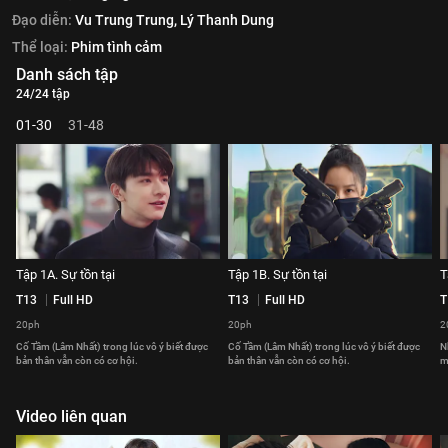
Đạo diễn:
Vu Trung Trung,
Lý Thanh Dung
Thể loại:
Phim tình cảm
Danh sách tập
24/24 tập
01-30
31-48
Tập 1A. Sự tồn tại
Tập 1B. Sự tồn tại
T
T13
Full HD
T13
Full HD
T
20ph
20ph
2
Cố Tầm (Lâm Nhất) trong lúc vô ý biết được
Cố Tầm (Lâm Nhất) trong lúc vô ý biết được
N
bản thân vẫn còn có cơ hội.
bản thân vẫn còn có cơ hội.
m
Video liên quan