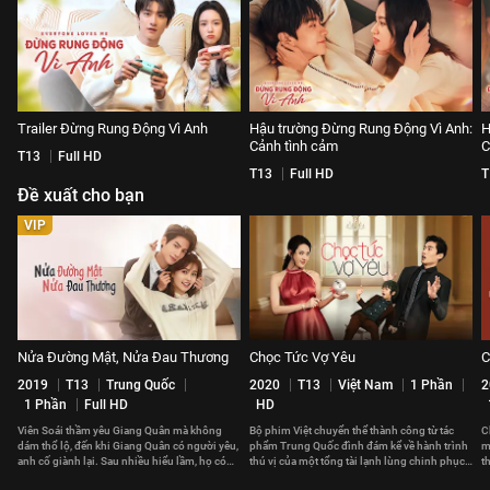
Trailer Đừng Rung Động Vì Anh
Hậu trường Đừng Rung Động Vì Anh:
H
Cảnh tình cảm
C
T13
Full HD
T13
Full HD
T
Đề xuất cho bạn
VIP
Nửa Đường Mật, Nửa Đau Thương
Chọc Tức Vợ Yêu
C
2019
T13
Trung Quốc
2020
T13
Việt Nam
1 Phần
2
1 Phần
Full HD
HD
Viên Soái thầm yêu Giang Quân mà không
Bộ phim Việt chuyển thể thành công từ tác
C
dám thổ lộ, đến khi Giang Quân có người yêu,
phẩm Trung Quốc đình đám kể về hành trình
m
anh cố giành lại. Sau nhiều hiểu lầm, họ có
thú vị của một tổng tài lạnh lùng chinh phục
t
đến với nhau?
trái tim của một cô gái cá tính
t