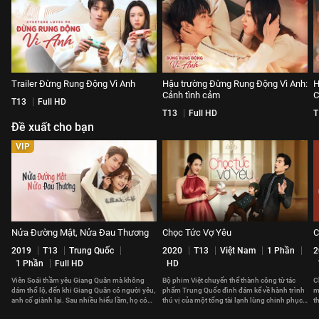
Trailer Đừng Rung Động Vì Anh
Hậu trường Đừng Rung Động Vì Anh:
H
Cảnh tình cảm
C
T13
Full HD
T13
Full HD
T
Đề xuất cho bạn
VIP
Nửa Đường Mật, Nửa Đau Thương
Chọc Tức Vợ Yêu
C
2019
T13
Trung Quốc
2020
T13
Việt Nam
1 Phần
2
1 Phần
Full HD
HD
Viên Soái thầm yêu Giang Quân mà không
Bộ phim Việt chuyển thể thành công từ tác
C
dám thổ lộ, đến khi Giang Quân có người yêu,
phẩm Trung Quốc đình đám kể về hành trình
m
anh cố giành lại. Sau nhiều hiểu lầm, họ có
thú vị của một tổng tài lạnh lùng chinh phục
t
đến với nhau?
trái tim của một cô gái cá tính
t