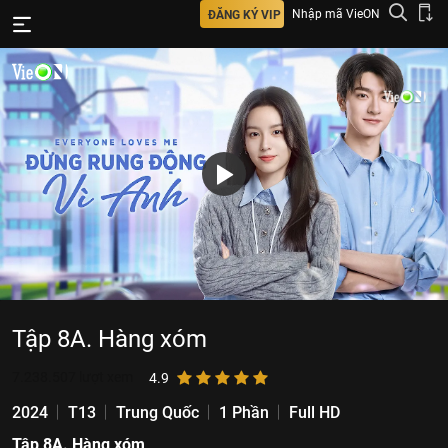
Nhập mã VieON
ĐĂNG KÝ VIP
Tập 8A. Hàng xóm
7.238.507
lượt xem
4.9
2024
T13
Trung Quốc
1 Phần
Full HD
Tập 8A. Hàng xóm