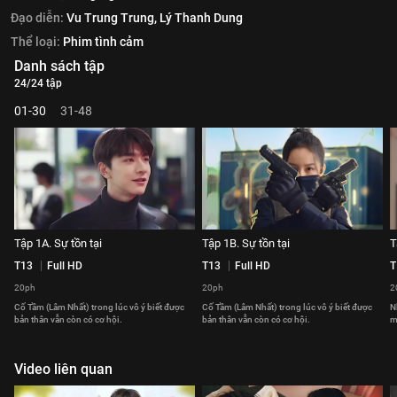
Đạo diễn:
Vu Trung Trung,
Lý Thanh Dung
Thể loại:
Phim tình cảm
Danh sách tập
24/24 tập
01-30
31-48
Tập 1A. Sự tồn tại
Tập 1B. Sự tồn tại
T
T13
Full HD
T13
Full HD
T
20ph
20ph
2
Cố Tầm (Lâm Nhất) trong lúc vô ý biết được
Cố Tầm (Lâm Nhất) trong lúc vô ý biết được
N
bản thân vẫn còn có cơ hội.
bản thân vẫn còn có cơ hội.
m
Video liên quan