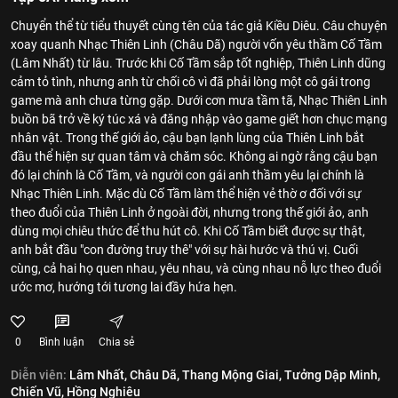
Chuyển thể từ tiểu thuyết cùng tên của tác giả Kiều Diêu. Câu chuyện
xoay quanh Nhạc Thiên Linh (Châu Dã) người vốn yêu thầm Cố Tầm
(Lâm Nhất) từ lâu. Trước khi Cố Tầm sắp tốt nghiệp, Thiên Linh dũng
cảm tỏ tình, nhưng anh từ chối cô vì đã phải lòng một cô gái trong
game mà anh chưa từng gặp. Dưới cơn mưa tầm tã, Nhạc Thiên Linh
buồn bã trở về ký túc xá và đăng nhập vào game giết hơn chục mạng
nhân vật. Trong thế giới ảo, cậu bạn lạnh lùng của Thiên Linh bắt
đầu thể hiện sự quan tâm và chăm sóc. Không ai ngờ rằng cậu bạn
đó lại chính là Cố Tầm, và người con gái anh thầm yêu lại chính là
Nhạc Thiên Linh. Mặc dù Cố Tầm làm thể hiện vẻ thờ ơ đối với sự
theo đuổi của Thiên Linh ở ngoài đời, nhưng trong thế giới ảo, anh
dùng mọi chiêu thức để thu hút cô. Khi Cố Tầm biết được sự thật,
anh bắt đầu "con đường truy thê" với sự hài hước và thú vị. Cuối
cùng, cả hai họ quen nhau, yêu nhau, và cùng nhau nỗ lực theo đuổi
ước mơ, hướng tới tương lai đầy hứa hẹn.
0
Bình luận
Chia sẻ
Diễn viên:
Lâm Nhất,
Châu Dã,
Thang Mộng Giai,
Tưởng Dập Minh,
Chiến Vũ,
Hồng Nghiêu