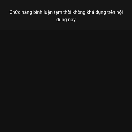
Chức năng bình luận tạm thời không khả dụng trên nội
dung này
Xem Tập 5. Thế giới của chi phí - hiệu quả Người Thầy Y Đức 2
- Dr Romantic 2 - 16 Tập của Hàn Quốc có sự tham gia của .
Thuộc thể loại: Phim bộ