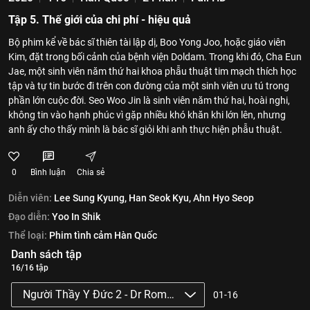
Tập 5. Thế giới của chi phí - hiệu quả
Bộ phim kể về bác sĩ thiên tài lập dị, Boo Yong Joo, hoặc giáo viên
Kim, đặt trong bối cảnh của bệnh viện Doldam. Trong khi đó, Cha Eun
Jae, một sinh viên năm thứ hai khoa phẫu thuật tim mạch thích học
tập và tự tin bước đi trên con đường của một sinh viên ưu tú trong
phần lớn cuộc đời. Seo Woo Jin là sinh viên năm thứ hai, hoài nghi,
không tin vào hạnh phúc vì gặp nhiều khó khăn khi lớn lên, nhưng
anh ấy cho thấy mình là bác sĩ giỏi khi anh thực hiện phẫu thuật.
0
Bình luận
Chia sẻ
Diễn viên:
Lee Sung Kyung,
Han Seok Kyu,
Ahn Hyo Seop
Đạo diễn:
Yoo In Shik
Thể loại:
Phim tình cảm Hàn Quốc
Danh sách tập
16/16 tập
Người Thầy Y Đức 2 - Dr Romantic 2
01-16