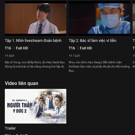
Tập 1. Nhìn livestream đoán bệnh
Tập 2. Bác sĩ làm việc vì tiền
T
T16
Full HD
T16
Full HD
T
1h 8ph
1h 12ph
1
Bác sĩ Yong Joo (thầy Kim), do Han Seok Kyu
Woo Jin (Ahn Hyo Seop) đến bệnh viện
C
đóng là một bác sĩ tài năng nhưng hơi lập dị.
Doldam làm việc và phẩu thuật cho Bộ trưởng
t
Ryu.
Video liên quan
Trailer