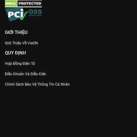
GIỚI THIỆU
Giới Thiệu Về VieON
QUY ĐỊNH
Hợp Đồng Điện Tử
Điều Khoản Và Điều Kiện
Chính Sách Bảo Vệ Thông Tin Cá Nhân
Chính Sách Bảo Vệ Người Tiêu Dùng Dễ Bị Tổn Thương
Thỏa Thuận Sử Dụng Dịch Vụ Mạng Xã Hội
THÔNG TIN
Thông Báo
Trung Tâm Hỗ Trợ