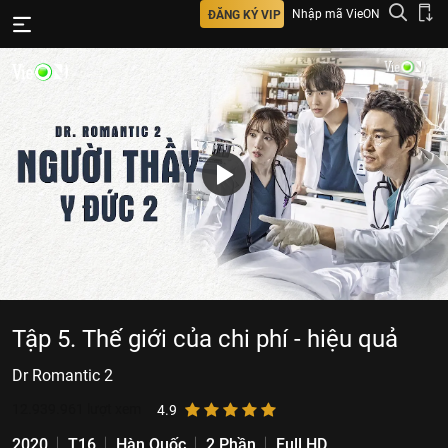
Nhập mã VieON
ĐĂNG KÝ VIP
Tập 5. Thế giới của chi phí - hiệu quả
Dr Romantic 2
12.939.961
lượt xem
4.9
2020
T16
Hàn Quốc
2 Phần
Full HD