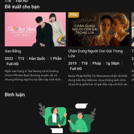
T16
Full HD
Đề xuất cho bạn
PRO
Sao Băng
Chân Dung Người Con Gái Trong
T
Lửa
2022
T13
Hàn Quốc
1 Phần
2
2019
T18
Pháp
1g 58ph
Full HD
Full HD
Ngôi sao hạng A Tae Seong và cô trưởng
B
nhóm PR Han Byul thường xuyên cãi vã
c
Nước Pháp thế kỷ 18, Marianne nhận vẽ chân
nhưng không ngờ họ lại dần nảy sinh tình
p
dung tiểu thư Héloïse. Qua những ánh nhìn
cảm đặc biệt với nhau
n
và sẻ chia, giữa hai cô gái dần nảy nở tình yêu
sâu lắng.
Bình luận