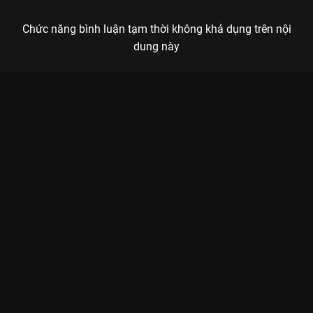
Chức năng bình luận tạm thời không khả dụng trên nội
dung này
Xem Tập 13. Cơ chế phòng thủ Người Thầy Y Đức 2 - Dr
Romantic 2 - 16 Tập của Hàn Quốc có sự tham gia của . Thuộc
thể loại: Phim bộ