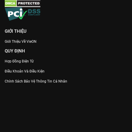
GIỚI THIỆU
Giới Thiệu Về VieON
QUY ĐỊNH
Hợp Đồng Điện Tử
Điều Khoản Và Điều Kiện
Chính Sách Bảo Vệ Thông Tin Cá Nhân
Chính Sách Bảo Vệ Người Tiêu Dùng Dễ Bị Tổn Thương
Thỏa Thuận Sử Dụng Dịch Vụ Mạng Xã Hội
THÔNG TIN
Thông Báo
Trung Tâm Hỗ Trợ