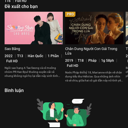
T16
Full HD
Đề xuất cho bạn
PRO
Sao Băng
Chân Dung Người Con Gái Trong
T
Lửa
2022
T13
Hàn Quốc
1 Phần
2
2019
T18
Pháp
1g 58ph
Full HD
Full HD
Ngôi sao hạng A Tae Seong và cô trưởng
B
nhóm PR Han Byul thường xuyên cãi vã
c
Nước Pháp thế kỷ 18, Marianne nhận vẽ chân
nhưng không ngờ họ lại dần nảy sinh tình
p
dung tiểu thư Héloïse. Qua những ánh nhìn
cảm đặc biệt với nhau
n
và sẻ chia, giữa hai cô gái dần nảy nở tình yêu
sâu lắng.
Bình luận