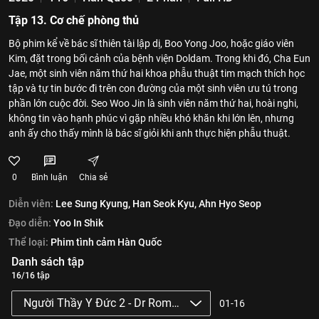
Tập 13. Cơ chế phòng thủ
Bộ phim kể về bác sĩ thiên tài lập dị, Boo Yong Joo, hoặc giáo viên
Kim, đặt trong bối cảnh của bệnh viện Doldam. Trong khi đó, Cha Eun
Jae, một sinh viên năm thứ hai khoa phẫu thuật tim mạch thích học
tập và tự tin bước đi trên con đường của một sinh viên ưu tú trong
phần lớn cuộc đời. Seo Woo Jin là sinh viên năm thứ hai, hoài nghi,
không tin vào hạnh phúc vì gặp nhiều khó khăn khi lớn lên, nhưng
anh ấy cho thấy mình là bác sĩ giỏi khi anh thực hiện phẫu thuật.
0
Bình luận
Chia sẻ
Diễn viên:
Lee Sung Kyung,
Han Seok Kyu,
Ahn Hyo Seop
Đạo diễn:
Yoo In Shik
Thể loại:
Phim tình cảm Hàn Quốc
Danh sách tập
16/16 tập
Người Thầy Y Đức 2 - Dr Romantic 2
01-16