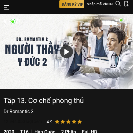
Nhập mã VieON
ĐĂNG KÝ VIP
Tập 13. Cơ chế phòng thủ
Dr Romantic 2
12.944.050
lượt xem
4.9
2020
T16
Hàn Quốc
2 Phần
Full HD