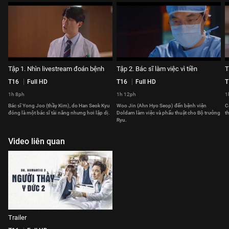
Tập 1. Nhìn livestream đoán bệnh
Tập 2. Bác sĩ làm việc vì tiền
T
T16
Full HD
T16
Full HD
T
1h 8ph
1h 12ph
1
Bác sĩ Yong Joo (thầy Kim), do Han Seok Kyu
Woo Jin (Ahn Hyo Seop) đến bệnh viện
C
đóng là một bác sĩ tài năng nhưng hơi lập dị.
Doldam làm việc và phẩu thuật cho Bộ trưởng
t
Ryu.
Video liên quan
Trailer