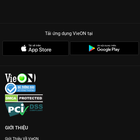
Tải ứng dụng VieON
tại
GIỚI THIỆU
Giới Thiệu Về VieON