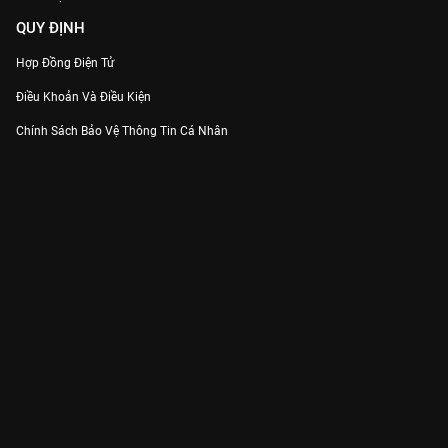
QUY ĐỊNH
Hợp Đồng Điện Tử
Điều Khoản Và Điều Kiện
Chính Sách Bảo Vệ Thông Tin Cá Nhân
Chính Sách Bảo Vệ Người Tiêu Dùng Dễ Bị Tổn Thương
Thỏa Thuận Sử Dụng Dịch Vụ Mạng Xã Hội
THÔNG TIN
Thông Báo
Trung Tâm Hỗ Trợ
Liên Hệ
Góp Ý
Công ty Cổ phần VieON - Địa chỉ: Tầng 5, 222 Pasteur, Phường Xuân Hòa,