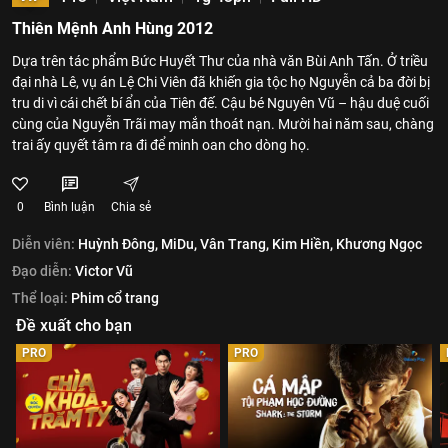
Thiên Mệnh Anh Hùng 2012
Dựa trên tác phẩm Bức Huyết Thư của nhà văn Bùi Anh Tấn. Ở triều
đại nhà Lê, vụ án Lệ Chi Viên đã khiến gia tộc họ Nguyễn cả ba đời bị
tru di vì cái chết bí ẩn của Tiên đế. Cậu bé Nguyên Vũ – hậu duệ cuối
cùng của Nguyễn Trãi may mắn thoát nạn. Mười hai năm sau, chàng
trai ấy quyết tâm ra đi để minh oan cho dòng họ.
0
Bình luận
Chia sẻ
Diễn viên:
Huỳnh Đông,
MiDu,
Vân Trang,
Kim Hiền,
Khương Ngọc
Đạo diễn:
Victor Vũ
Thể loại:
Phim cổ trang
Đề xuất cho bạn
PRO
PRO