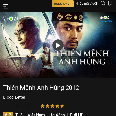
Nhập mã VieON
ĐĂNG KÝ VIP
Thiên Mệnh Anh Hùng 2012
Blood Letter
19.254
lượt xem
5.0
VIP
T13
Việt Nam
1g 43ph
Full HD