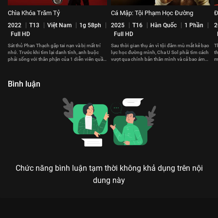
Chìa Khóa Trăm Tỷ
Cá Mập: Tội Phạm Học Đường
Đ
2022
T13
Việt Nam
1g 58ph
2025
T16
Hàn Quốc
1 Phần
2
Full HD
Full HD
Sát thủ Phan Thạch gặp tai nạn và bị mất trí
Sau thời gian thụ án vì tội đâm mù mắt kẻ bạo
T
nhớ. Trước khi tìm lại danh tính, anh buộc
lực học đường mình, Cha U Sol phải tìm cách
t
phải sống với thân phận của 1 diễn viên quần
vượt qua chính bản thân mình và cả bao ám
m
chúng bất đắc dĩ.
ảnh quá khứ.
t
Bình luận
Chức năng bình luận tạm thời không khả dụng trên nội
dung này
Xem Thiên Mệnh Anh Hùng 2012 của Việt Nam có sự tham gia
của Vân Trang, Huỳnh Đông, MiDu, Kim Hiền, Khương Ngọc.