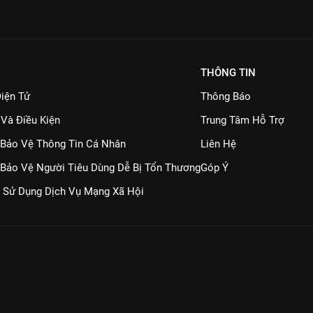
THÔNG TIN
iện Tử
Thông Báo
 Và Điều Kiện
Trung Tâm Hỗ Trợ
 Bảo Vệ Thông Tin Cá Nhân
Liên Hệ
 Bảo Vệ Người Tiêu Dùng Dễ Bị Tổn Thương
Góp Ý
 Sử Dụng Dịch Vụ Mạng Xã Hội
Quét mã QR để tải ứng dụng