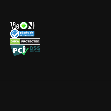
Công ty Cổ phần VieON - Địa chỉ: Tầng 5, 222 Pasteur, Phường Xuân Hòa
Email:
support@vieon.vn
| Hotline:
1800.599.920
(miễn phí)
Giấy phép Cung cấp Dịch vụ Phát thanh, Truyền hình trả tiền số 247/G
Giấy phép Cung cấp Dịch vụ Mạng xã hội số 17/GP-BVHTTDL cấp ngày 