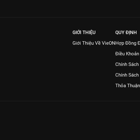
GIỚI THIỆU
QUY ĐỊNH
Giới Thiệu Về VieON
Hợp Đồng Đ
Điều Khoản
Chính Sách
Chính Sách
Thỏa Thuận
, Thành phố Hồ Chí Minh
P-BTTTT cấp ngày 21/07/2023
06/02/2026