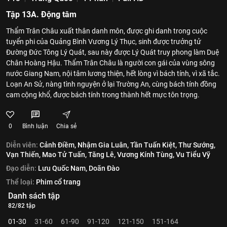
Tập 13A. Động tâm
Thẩm Trân Châu xuất thân danh môn, được ghi danh trong cuộc
tuyển phi của Quảng Bình Vương Lý Thục, sinh được trưởng tử
Đường Đức Tông Lý Quát, sau này được Lý Quát truy phong làm Duệ
Chân Hoàng Hậu. Thẩm Trân Châu là người con gái của vùng sông
nước Giang Nam, nội tâm lương thiện, hết lòng vì bách tính, vì xã tắc.
Loạn An Sử, nàng tình nguyện ở lại Trường An, cùng bách tính đồng
cam cộng khổ, được bách tính trong thành hết mực tôn trọng.
0
Bình luận
Chia sẻ
Diễn viên:
Cảnh Điềm,
Nhậm Gia Luân,
Tần Tuấn Kiệt,
Thư Sướng,
Vạn Thiến,
Mao Tử Tuấn,
Tăng Lê,
Vương Kính Tùng,
Vu Tiểu Vỹ
Đạo diễn:
Lưu Quốc Nam,
Doãn Đào
Thể loại:
Phim cổ trang
Danh sách tập
82/82 tập
01-30
31-60
61-90
91-120
121-150
151-164