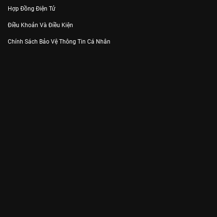
Hợp Đồng Điện Tử
Điều Khoản Và Điều Kiện
Chính Sách Bảo Vệ Thông Tin Cá Nhân
Chính Sách Bảo Vệ Người Tiêu Dùng Dễ Bị Tổn Thương
Thỏa Thuận Sử Dụng Dịch Vụ Mạng Xã Hội
THÔNG TIN
Thông Báo
Trung Tâm Hỗ Trợ
Liên Hệ
Góp Ý
Công ty Cổ phần VieON - Địa chỉ: Tầng 5, 222 Pasteur, Phường Xuân Hòa,
Thành phố Hồ Chí Minh
Email:
support@vieon.vn
| Hotline:
1800.599.920
(miễn phí)