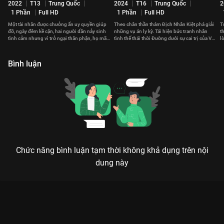
2022
T13
Trung Quốc
2024
T16
Trung Quốc
2
1 Phần
Full HD
1 Phần
Full HD
Một tài nhân được chưởng ấn uy quyền giúp
Theo chân thần thám Địch Nhân Kiệt phá giải
T
đỡ, ngày đêm kề cận, hai người dần nảy sinh
những vụ án ly kỳ. Tái hiện bức tranh nhân
t
tình cảm nhưng vì trở ngại thân phận, họ mãi
tình thế thái thời Đường dưới sự cai trị của Võ
l
không thể nói ra nỗi lòng.
Tắc Thiên.
x
Bình luận
Chức năng bình luận tạm thời không khả dụng trên nội
dung này
Xem Tập 13A. Động tâm Đại Đường Vinh Diệu - 82 Tập của
Trung Quốc có sự tham gia của . Thuộc thể loại: Phim bộ