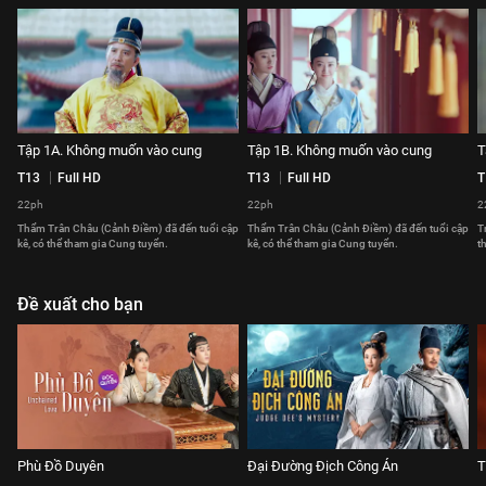
Tập 1A. Không muốn vào cung
Tập 1B. Không muốn vào cung
T
T13
Full HD
T13
Full HD
T
22ph
22ph
2
Thẩm Trân Châu (Cảnh Điềm) đã đến tuổi cập
Thẩm Trân Châu (Cảnh Điềm) đã đến tuổi cập
T
kê, có thể tham gia Cung tuyển.
kê, có thể tham gia Cung tuyển.
t
Đề xuất cho bạn
Phù Đồ Duyên
Đại Đường Địch Công Án
T