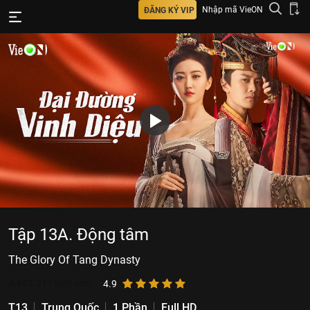
Nhập mã VieON
ĐĂNG KÝ VIP
Tập 13A. Động tâm
The Glory Of Tang Dynasty
4.962.311
lượt xem
4.9
T13
Trung Quốc
1 Phần
Full HD