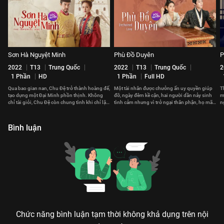
Sơn Hà Nguyệt Minh
Phù Đồ Duyên
P
2022
T13
Trung Quốc
2022
T13
Trung Quốc
2
1 Phần
HD
1 Phần
Full HD
Qua bao gian nan, Chu Đệ trở thành hoàng đế,
Một tài nhân được chưởng ấn uy quyền giúp
T
tạo dựng một Đại Minh phồn thịnh. Không
đỡ, ngày đêm kề cận, hai người dần nảy sinh
m
chỉ tài giỏi, Chu Đệ còn chung tình khi chỉ lập
tình cảm nhưng vì trở ngại thân phận, họ mãi
n
duy nhất một hoàng hậu.
không thể nói ra nỗi lòng.
l
Bình luận
Chức năng bình luận tạm thời không khả dụng trên nội