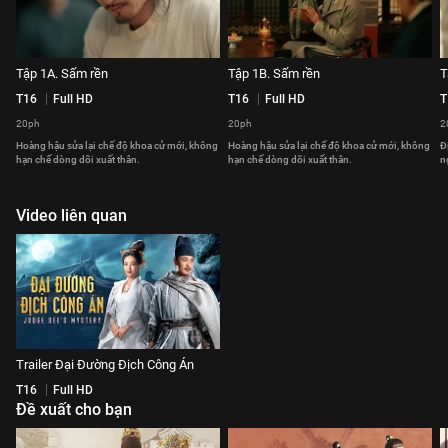
Tập 1A. Sấm rền
Tập 1B. Sấm rền
T
T16
Full HD
T16
Full HD
T
20ph
20ph
2
Hoàng hậu sửa lại chế độ khoa cử mới, không
Hoàng hậu sửa lại chế độ khoa cử mới, không
Đ
hạn chế dòng dõi xuất thân.
hạn chế dòng dõi xuất thân.
n
Video liên quan
Trailer Đại Đường Địch Công Án
T16
Full HD
Đề xuất cho bạn