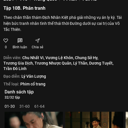
Tập 10B. Phân tranh
Theo chân thần thám Địch Nhân Kiệt phá giải những vụ án ly kỳ. Tái
hiện bức tranh nhân tình thế thái thời Đường dưới sự cai trị của Võ
Tắc Thiên.
0
Bình luận
Chia sẻ
Diễn viên:
Chu Nhất Vi,
Vương Lệ Khôn,
Chung Sở Hy,
Trương Gia Dịch,
Trương Nhược Quân,
Lý Thần,
Dương Tuyết,
Trần Đô Linh
Đạo diễn:
Lý Vân Lượng
Thể loại:
Phim cổ trang
Danh sách tập
32/32 tập
01-30
31-60
61-64