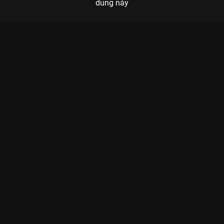
dung này
Xem Tập 10B. Phân tranh Đại Đường Địch Công Án - 32 Tập
của Trung Quốc có sự tham gia của . Thuộc thể loại: Phim bộ