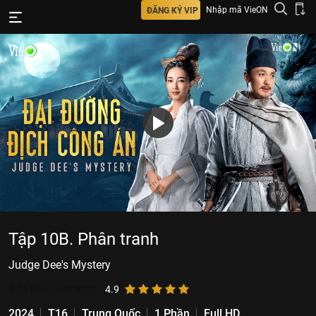
Nhập mã VieON
ĐĂNG KÝ VIP
Tập 10B. Phân tranh
Judge Dee's Mystery
4.381.062
lượt xem
4.9
2024
T16
Trung Quốc
1 Phần
Full HD