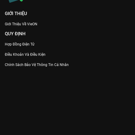
GIỚI THIỆU
Giới Thiệu Về VieON
QUY ĐỊNH
Hợp Đồng Điện Tử
Điều Khoản Và Điều Kiện
Chính Sách Bảo Vệ Thông Tin Cá Nhân
Chính Sách Bảo Vệ Người Tiêu Dùng Dễ Bị Tổn Thương
Thỏa Thuận Sử Dụng Dịch Vụ Mạng Xã Hội
THÔNG TIN
Thông Báo
Trung Tâm Hỗ Trợ
Liên Hệ