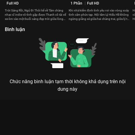
Full HD
1 Phần
Full HD
Trời Sáng Rồi, Ngủ Đi Thôi kể về Tâm chàng
Khi nhà kiểm định tình yêu rơi vào vòng xoáy
H
nhạc sĩ indie vô tình gặp được Thanh cô tài xế
tình cảm phức tạp. Nội tâm Lý Hiểu Hề không
c
xe ôm vào một buổi sáng đẹp trời giữa lòng
ngừng giằng xé giữa hai chàng trai, giữa lý trí
H
Sài Gòn.
và khát vọng.
J
Bình luận
Chức năng bình luận tạm thời không khả dụng trên nội
dung này
Xem Tập 12A. Mất mát Cô Nàng Đầu Gỗ - 24 Tập của Trung
Quốc có sự tham gia của . Thuộc thể loại: Phim bộ