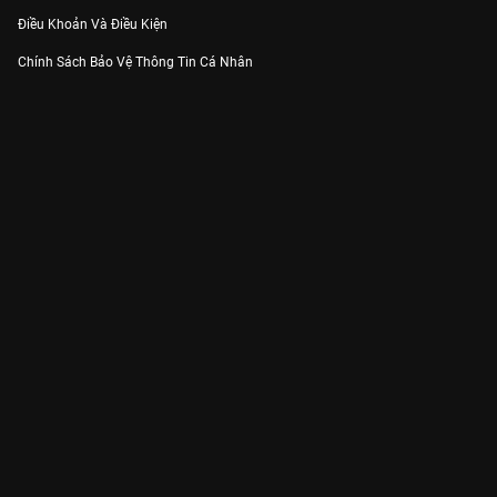
Điều Khoản Và Điều Kiện
Chính Sách Bảo Vệ Thông Tin Cá Nhân
Chính Sách Bảo Vệ Người Tiêu Dùng Dễ Bị Tổn Thương
Thỏa Thuận Sử Dụng Dịch Vụ Mạng Xã Hội
THÔNG TIN
Thông Báo
Trung Tâm Hỗ Trợ
Liên Hệ
Góp Ý
Công ty Cổ phần VieON - Địa chỉ: Tầng 5, 222 Pasteur, Phường Xuân Hòa,
Thành phố Hồ Chí Minh
Email:
support@vieon.vn
| Hotline:
1800.599.920
(miễn phí)
Giấy phép Cung cấp Dịch vụ Phát thanh, Truyền hình trả tiền số 247/GP-