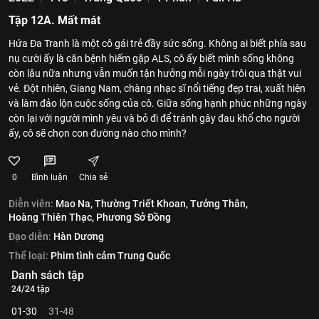
Tập 12A. Mất mát
Hứa Đa Tranh là một cô gái trẻ đầy sức sống. Không ai biết phía sau
nụ cười ấy là căn bệnh hiếm gặp ALS, cô ấy biết mình sống không
còn lâu nữa nhưng vẫn muốn tận hưởng mỗi ngày trôi qua thật vui
vẻ. Đột nhiên, Giang Nam, chàng nhạc sĩ nổi tiếng đẹp trai, xuất hiện
và làm đảo lộn cuộc sống của cô. Giữa sống hạnh phúc những ngày
còn lại với người mình yêu và bỏ đi để tránh gây đau khổ cho người
ấy, cô sẽ chọn con đường nào cho mình?
0
Bình luận
Chia sẻ
Diễn viên:
Mao Na,
Thường Triết Khoan,
Tưởng Thân,
Hoàng Thiên Thạc,
Phương Sở Đồng
Đạo diễn:
Hàn Dương
Thể loại:
Phim tình cảm Trung Quốc
Danh sách tập
24/24 tập
01-30
31-48