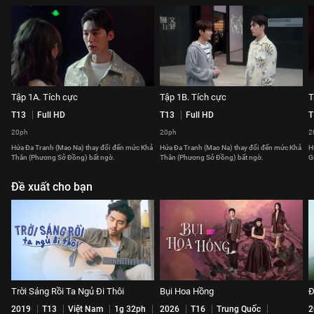
Tập 1A. Tích cực
Tập 1B. Tích cực
T
T13
Full HD
T13
Full HD
T
20ph
20ph
2
Hứa Đa Tranh (Mao Na) thay đổi đến mức Khả
Hứa Đa Tranh (Mao Na) thay đổi đến mức Khả
H
Thân (Phương Sở Đồng) bất ngờ.
Thân (Phương Sở Đồng) bất ngờ.
G
Đề xuất cho bạn
Trời Sáng Rồi Ta Ngủ Đi Thôi
Bụi Hoa Hồng
Đ
2019
T13
Việt Nam
1g 32ph
2026
T16
Trung Quốc
2