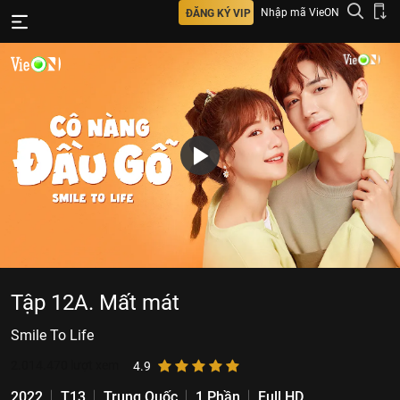
Nhập mã VieON
ĐĂNG KÝ VIP
Tập 12A. Mất mát
Smile To Life
2.014.470
lượt xem
4.9
2022
T13
Trung Quốc
1 Phần
Full HD