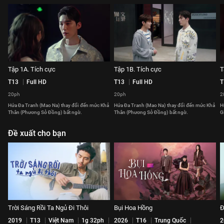
Tập 1A. Tích cực
Tập 1B. Tích cực
T
T13
Full HD
T13
Full HD
T
20ph
20ph
2
Hứa Đa Tranh (Mao Na) thay đổi đến mức Khả
Hứa Đa Tranh (Mao Na) thay đổi đến mức Khả
H
Thân (Phương Sở Đồng) bất ngờ.
Thân (Phương Sở Đồng) bất ngờ.
G
Đề xuất cho bạn
Trời Sáng Rồi Ta Ngủ Đi Thôi
Bụi Hoa Hồng
Đ
2019
T13
Việt Nam
1g 32ph
2026
T16
Trung Quốc
2