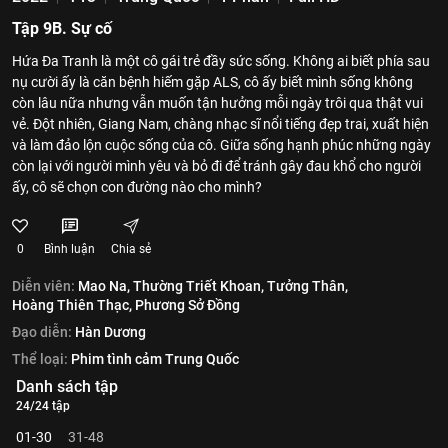
Tập 9B. Sự cố
Hứa Đa Tranh là một cô gái trẻ đầy sức sống. Không ai biết phía sau
nụ cười ấy là căn bệnh hiếm gặp ALS, cô ấy biết mình sống không
còn lâu nữa nhưng vẫn muốn tận hưởng mỗi ngày trôi qua thật vui
vẻ. Đột nhiên, Giang Nam, chàng nhạc sĩ nổi tiếng đẹp trai, xuất hiện
và làm đảo lộn cuộc sống của cô. Giữa sống hạnh phúc những ngày
còn lại với người mình yêu và bỏ đi để tránh gây đau khổ cho người
ấy, cô sẽ chọn con đường nào cho mình?
0
Bình luận
Chia sẻ
Diễn viên:
Mao Na,
Thường Triết Khoan,
Tưởng Thân,
Hoàng Thiên Thạc,
Phương Sở Đồng
Đạo diễn:
Hàn Dương
Thể loại:
Phim tình cảm Trung Quốc
Danh sách tập
24/24 tập
01-30
31-48