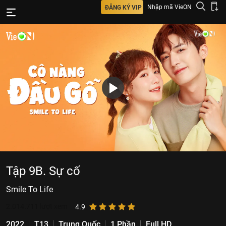
Nhập mã VieON
ĐĂNG KÝ VIP
Tập 9B. Sự cố
Smile To Life
2.014.711
lượt xem
4.9
2022
T13
Trung Quốc
1 Phần
Full HD