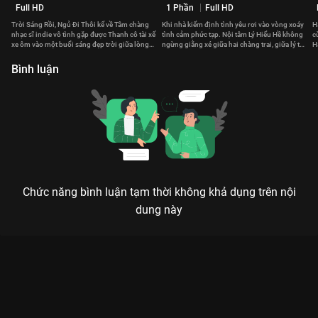
Full HD
1 Phần
Full HD
Trời Sáng Rồi, Ngủ Đi Thôi kể về Tâm chàng
Khi nhà kiểm định tình yêu rơi vào vòng xoáy
H
nhạc sĩ indie vô tình gặp được Thanh cô tài xế
tình cảm phức tạp. Nội tâm Lý Hiểu Hề không
c
xe ôm vào một buổi sáng đẹp trời giữa lòng
ngừng giằng xé giữa hai chàng trai, giữa lý trí
H
Sài Gòn.
và khát vọng.
J
Bình luận
Chức năng bình luận tạm thời không khả dụng trên nội
dung này
Xem Tập 9B. Sự cố Cô Nàng Đầu Gỗ - 24 Tập của Trung Quốc
có sự tham gia của . Thuộc thể loại: Phim bộ