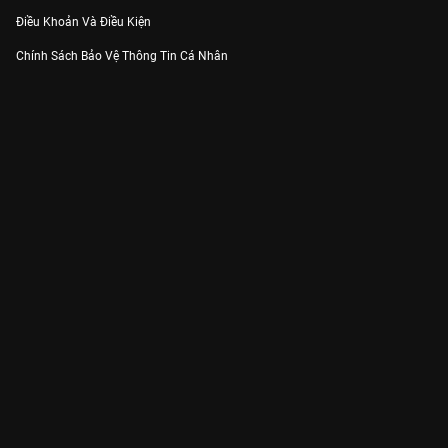
Điều Khoản Và Điều Kiện
Chính Sách Bảo Vệ Thông Tin Cá Nhân
Chính Sách Bảo Vệ Người Tiêu Dùng Dễ Bị Tổn Thương
Thỏa Thuận Sử Dụng Dịch Vụ Mạng Xã Hội
THÔNG TIN
Thông Báo
Trung Tâm Hỗ Trợ
Liên Hệ
Góp Ý
Công ty Cổ phần VieON - Địa chỉ: Tầng 5, 222 Pasteur, Phường Xuân Hòa,
Thành phố Hồ Chí Minh
Email:
support@vieon.vn
| Hotline:
1800.599.920
(miễn phí)
Giấy phép Cung cấp Dịch vụ Phát thanh, Truyền hình trả tiền số 247/GP-