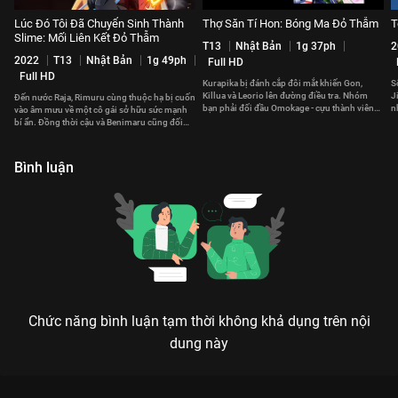
Lúc Đó Tôi Đã Chuyển Sinh Thành
Thợ Săn Tí Hon: Bóng Ma Đỏ Thẫm
T
Slime: Mối Liên Kết Đỏ Thẫm
T13
Nhật Bản
1g 37ph
2
2022
T13
Nhật Bản
1g 49ph
Full HD
Full HD
Kurapika bị đánh cắp đôi mắt khiến Gon,
S
Killua và Leorio lên đường điều tra. Nhóm
J
Đến nước Raja, Rimuru cùng thuộc hạ bị cuốn
bạn phải đối đầu Omokage - cựu thành viên
n
vào âm mưu về một cô gái sở hữu sức mạnh
Phantom Troupe.
bí ẩn. Đồng thời cậu và Benimaru cũng đối
đầu với yêu tinh Hiiro.
Bình luận
Chức năng bình luận tạm thời không khả dụng trên nội
dung này
Xem Tập 22. Hắc Long Chuyển Sinh Thành Đệ Thất Hoàng Tử,