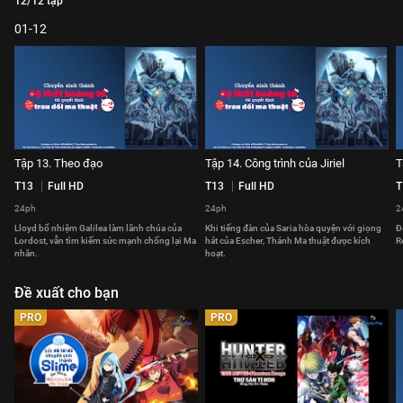
12/12 tập
01-12
Tập 13. Theo đạo
Tập 14. Công trình của Jiriel
T
T13
Full HD
T13
Full HD
T
24ph
24ph
2
Lloyd bổ nhiệm Galilea làm lãnh chúa của
Khi tiếng đàn của Saria hòa quyện với giọng
Đ
Lordost, vẫn tìm kiếm sức mạnh chống lại Ma
hát của Escher, Thánh Ma thuật được kích
R
nhân.
hoạt.
Đề xuất cho bạn
PRO
PRO