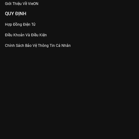
Giới Thiệu Về VieON
QUY ĐỊNH
Hợp Đồng Điện Tử
Điều Khoản Và Điều Kiện
Chính Sách Bảo Vệ Thông Tin Cá Nhân
Chính Sách Bảo Vệ Người Tiêu Dùng Dễ Bị Tổn Thương
Thỏa Thuận Sử Dụng Dịch Vụ Mạng Xã Hội
THÔNG TIN
Thông Báo
Trung Tâm Hỗ Trợ
Liên Hệ
Góp Ý