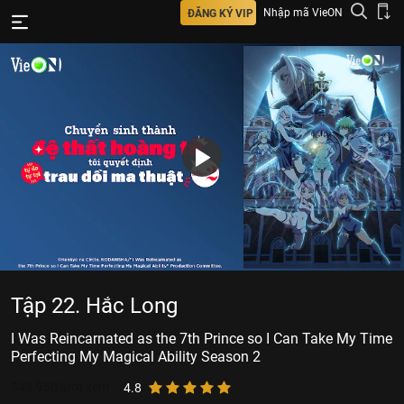
Nhập mã VieON
ĐĂNG KÝ VIP
Tập 22. Hắc Long
I Was Reincarnated as the 7th Prince so I Can Take My Time
Perfecting My Magical Ability Season 2
343.950
lượt xem
4.8