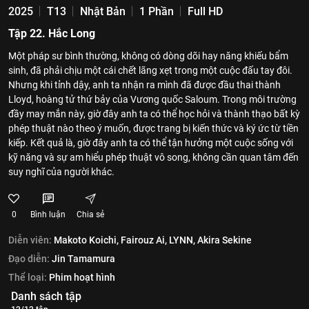
2025
T13
Nhật Bản
1 Phần
Full HD
Tập 22. Hắc Long
Một pháp sư bình thường, không có dòng dõi hay năng khiếu bẩm
sinh, đã phải chịu một cái chết lãng xẹt trong một cuộc đấu tay đôi.
Nhưng khi tỉnh dậy, anh ta nhận ra mình đã được đầu thai thành
Lloyd, hoàng tử thứ bảy của Vương quốc Saloum. Trong môi trường
đầy may mắn này, giờ đây anh ta có thể học hỏi và thành thạo bất kỳ
phép thuật nào theo ý muốn, được trang bị kiến thức và ký ức từ tiền
kiếp. Kết quả là, giờ đây anh ta có thể tận hưởng một cuộc sống với
kỹ năng và sự am hiểu phép thuật vô song, không cần quan tâm đến
suy nghĩ của người khác.
0
Bình luận
Chia sẻ
Diễn viên:
Makoto Koichi,
Fairouz Ai,
LYNN,
Akira Sekine
Đạo diễn:
Jin Tamamura
Thể loại:
Phim hoạt hình
Danh sách tập