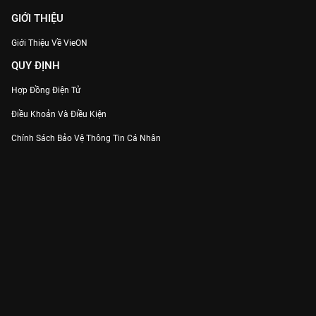
GIỚI THIỆU
Giới Thiệu Về VieON
QUY ĐỊNH
Hợp Đồng Điện Tử
Điều Khoản Và Điều Kiện
Chính Sách Bảo Vệ Thông Tin Cá Nhân
Chính Sách Bảo Vệ Người Tiêu Dùng Dễ Bị Tổn Thương
Thỏa Thuận Sử Dụng Dịch Vụ Mạng Xã Hội
THÔNG TIN
Thông Báo
Trung Tâm Hỗ Trợ
Liên Hệ
Góp Ý