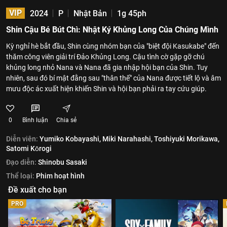
VIP
2024
P
Nhật Bản
1g 45ph
Shin Cậu Bé Bút Chì: Nhật Ký Khủng Long Của Chúng Mình
Kỳ nghỉ hè bắt đầu, Shin cùng nhóm bạn của "biệt đội Kasukabe" đến
thăm công viên giải trí Đảo Khủng Long. Cậu tình cờ gặp gỡ chú
khủng long nhỏ Nana và Nana đã gia nhập hội bạn của Shin. Tuy
nhiên, sau đó bí mật đằng sau "thân thế" của Nana được tiết lộ và âm
mưu độc ác xuất hiện khiến Shin và hội bạn phải ra tay cứu giúp.
0
Bình luận
Chia sẻ
Diễn viên:
Yumiko Kobayashi,
Miki Narahashi,
Toshiyuki Morikawa,
Satomi Kōrogi
Đạo diễn:
Shinobu Sasaki
Thể loại:
Phim hoạt hình
Đề xuất cho bạn
PRO