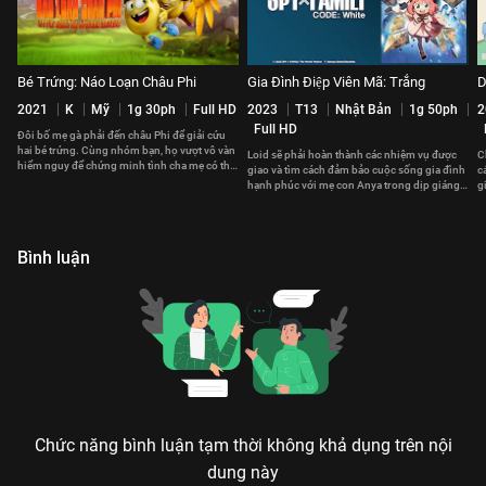
Bé Trứng: Náo Loạn Châu Phi
Gia Đình Điệp Viên Mã: Trắng
D
2021
K
Mỹ
1g 30ph
Full HD
2023
T13
Nhật Bản
1g 50ph
2
Full HD
Đôi bố mẹ gà phải đến châu Phi để giải cứu
hai bé trứng. Cùng nhóm bạn, họ vượt vô vàn
Loid sẽ phải hoàn thành các nhiệm vụ được
C
hiểm nguy để chứng minh tình cha mẹ có thể
giao và tìm cách đảm bảo cuộc sống gia đình
c
vượt mọi giới hạn.
hạnh phúc với mẹ con Anya trong dịp giáng
g
sinh và năm mới.
Bình luận
Chức năng bình luận tạm thời không khả dụng trên nội
dung này