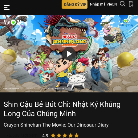
Nhập mã VieON
ĐĂNG KÝ VIP
Shin Cậu Bé Bút Chì: Nhật Ký Khủng
Long Của Chúng Mình
Crayon Shinchan The Movie: Our Dinosaur Diary
176.638
lượt xem
4.9