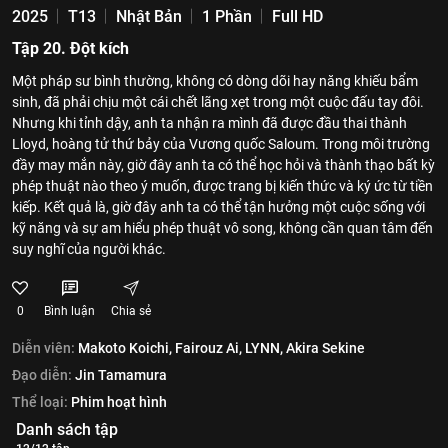
2025
T13
Nhật Bản
1 Phần
Full HD
Tập 20. Đột kích
Một pháp sư bình thường, không có dòng dõi hay năng khiếu bẩm
sinh, đã phải chịu một cái chết lãng xẹt trong một cuộc đấu tay đôi.
Nhưng khi tỉnh dậy, anh ta nhận ra mình đã được đầu thai thành
Lloyd, hoàng tử thứ bảy của Vương quốc Saloum. Trong môi trường
đầy may mắn này, giờ đây anh ta có thể học hỏi và thành thạo bất kỳ
phép thuật nào theo ý muốn, được trang bị kiến thức và ký ức từ tiền
kiếp. Kết quả là, giờ đây anh ta có thể tận hưởng một cuộc sống với
kỹ năng và sự am hiểu phép thuật vô song, không cần quan tâm đến
suy nghĩ của người khác.
0
Bình luận
Chia sẻ
Diễn viên:
Makoto Koichi,
Fairouz Ai,
LYNN,
Akira Sekine
Đạo diễn:
Jin Tamamura
Thể loại:
Phim hoạt hình
Danh sách tập