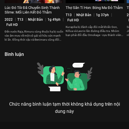
Lúc Đó Tôi Đã Chuyển Sinh Thành
Thợ Săn Tí Hon: Bóng Ma Đỏ Thẫm
T
Slime: Mối Liên Kết Đỏ Thẫm
T13
Nhật Bản
1g 37ph
2
2022
T13
Nhật Bản
1g 49ph
Full HD
Full HD
Kurapika bị đánh cắp đôi mắt khiến Gon,
S
Killua và Leorio lên đường điều tra. Nhóm
J
Đến nước Raja, Rimuru cùng thuộc hạ bị cuốn
bạn phải đối đầu Omokage - cựu thành viên
n
vào âm mưu về một cô gái sở hữu sức mạnh
Phantom Troupe.
bí ẩn. Đồng thời cậu và Benimaru cũng đối
đầu với yêu tinh Hiiro.
Bình luận
Chức năng bình luận tạm thời không khả dụng trên nội
dung này
Xem Tập 20. Đột kích Chuyển Sinh Thành Đệ Thất Hoàng Tử,