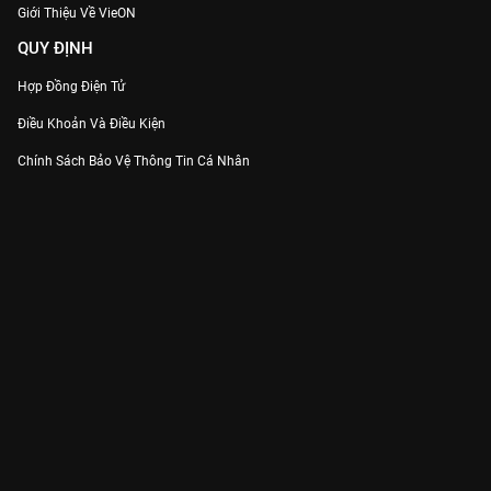
Giới Thiệu Về VieON
QUY ĐỊNH
Hợp Đồng Điện Tử
Điều Khoản Và Điều Kiện
Chính Sách Bảo Vệ Thông Tin Cá Nhân
Chính Sách Bảo Vệ Người Tiêu Dùng Dễ Bị Tổn Thương
Thỏa Thuận Sử Dụng Dịch Vụ Mạng Xã Hội
THÔNG TIN
Thông Báo
Trung Tâm Hỗ Trợ
Liên Hệ
Góp Ý