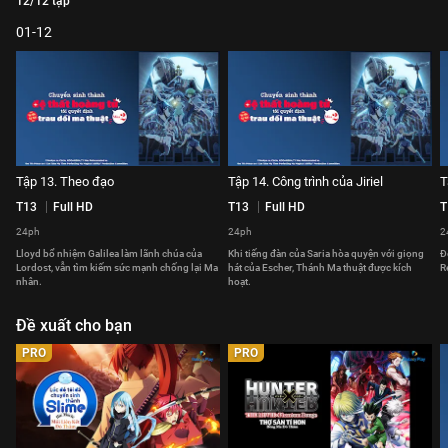
12/12 tập
01-12
Tập 13. Theo đạo
Tập 14. Công trình của Jiriel
T
T13
Full HD
T13
Full HD
T
24ph
24ph
2
Lloyd bổ nhiệm Galilea làm lãnh chúa của
Khi tiếng đàn của Saria hòa quyện với giọng
Đ
Lordost, vẫn tìm kiếm sức mạnh chống lại Ma
hát của Escher, Thánh Ma thuật được kích
R
nhân.
hoạt.
Đề xuất cho bạn
PRO
PRO