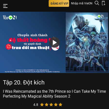
Nhập mã VieON
ĐĂNG KÝ VIP
Tập 20. Đột kích
I Was Reincarnated as the 7th Prince so I Can Take My Time
Perfecting My Magical Ability Season 2
343.540
lượt xem
4.8