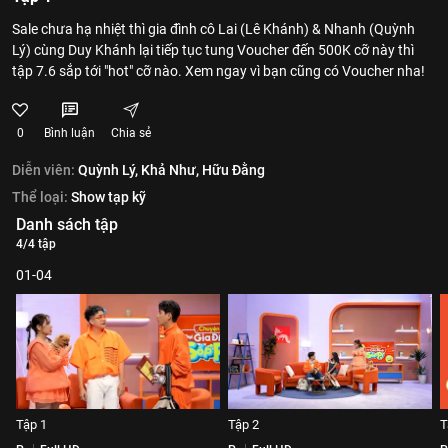
Sale chưa hạ nhiệt thì gia đình cô Lai (Lê Khánh) & Nhanh (Quỳnh
Lý) cùng Duy Khánh lại tiếp tục tung Voucher đến 500K cỡ này thì
tập 7.6 sắp tới "hot" cỡ nào. Xem ngay vì bạn cũng có Voucher nha!
0
Bình luận
Chia sẻ
Diễn viên:
Quỳnh Lý,
Khả Như,
Hữu Đằng
Thể loại:
Show tạp kỹ
Danh sách tập
4/4 tập
01-04
Tập 1
Tập 2
T