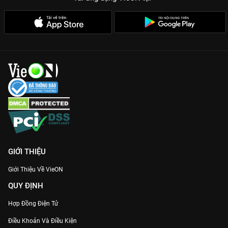
Thời lượng gãy gọn, dễ xem:
Phù hợp để giải trí mọi lúc mọi
nơi, từ giờ nghỉ trưa đến lúc thư giãn trước khi ngủ trên ứng
dụng VieON.
Chất lượng Full HD sắc nét:
Trải nghiệm từng biểu cảm khó đỡ
của các nhân vật với chất lượng hình ảnh tốt nhất.
Gia nhập hệ hội những người cuồng tiếng cười và xem
Chuyện
Đại Gia Đình Sốp Pi
trên
VieON
ngay hôm nay!
GIỚI THIỆU
Giới Thiệu Về VieON
QUY ĐỊNH
Hợp Đồng Điện Tử
Điều Khoản Và Điều Kiện