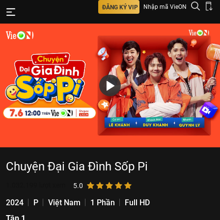
Nhập mã VieON
ĐĂNG KÝ VIP
Chuyện Đại Gia Đình Sốp Pi
1.032.199
lượt xem
5.0
2024
P
Việt Nam
1 Phần
Full HD
Tập 1