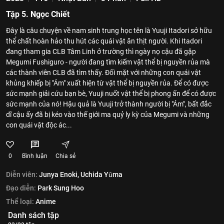
Tập 5. Ngọc Chiết
Đây là câu chuyện về nam sinh trung học tên là Yuuji Itadori sở hữu
thể chất hoàn hảo thu hút các quái vật ăn thịt người. Khi Itadori
đang tham gia CLB Tâm Linh ở trường thì ngày nọ cậu đã gặp
Megumi Fushiguro - người đang tìm kiếm vật thể bị nguyền rủa mà
các thành viên CLB đã tìm thấy. Đối mặt với những con quái vật
khủng khiếp bị "Ám" xuất hiện từ vật thể bị nguyền rủa. Để có được
sức mạnh giải cứu bạn bè, Yuuji nuốt vật thể bị phong ấn để có được
sức mạnh của nó! Hậu quả là Yuuji trở thành người bị "Ám", bất đắc
dĩ cậu ấy đã bị kéo vào thế giới ma quỷ ly kỳ của Megumi và những
con quái vật độc ác...
0
Bình luận
Chia sẻ
Diễn viên:
Junya Enoki,
Uchida Yūma
Đạo diễn:
Park Sung Hoo
Thể loại:
Anime
Danh sách tập