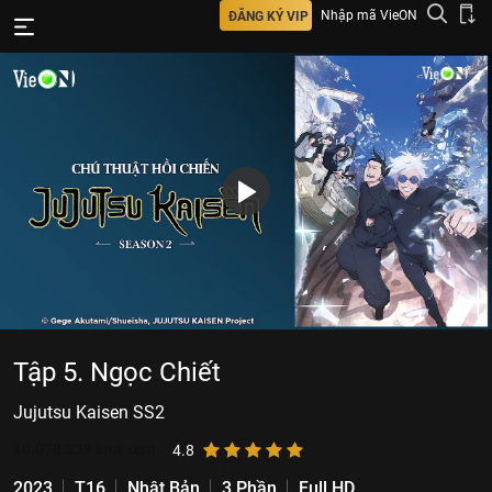
Nhập mã VieON
ĐĂNG KÝ VIP
Tập 5. Ngọc Chiết
Jujutsu Kaisen SS2
10.078.328
lượt xem
4.8
2023
T16
Nhật Bản
3 Phần
Full HD