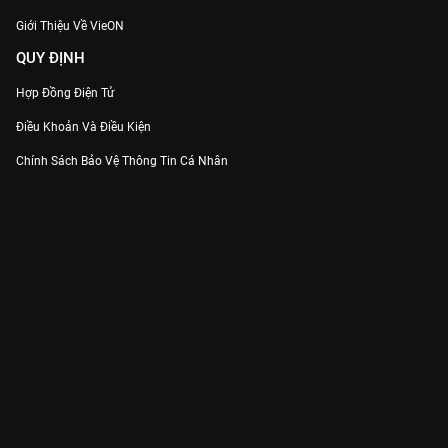
Giới Thiệu Về VieON
QUY ĐỊNH
Hợp Đồng Điện Tử
Điều Khoản Và Điều Kiện
Chính Sách Bảo Vệ Thông Tin Cá Nhân
Chính Sách Bảo Vệ Người Tiêu Dùng Dễ Bị Tổn Thương
Thỏa Thuận Sử Dụng Dịch Vụ Mạng Xã Hội
THÔNG TIN
Thông Báo
Trung Tâm Hỗ Trợ
Liên Hệ
Góp Ý