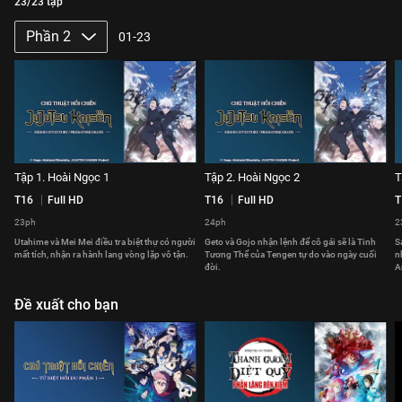
23/23 tập
Phần 2
01-23
Tập 1. Hoài Ngọc 1
Tập 2. Hoài Ngọc 2
T
T16
Full HD
T16
Full HD
T
23ph
24ph
2
Utahime và Mei Mei điều tra biệt thự có người
Geto và Gojo nhận lệnh để cô gái sẽ là Tinh
S
mất tích, nhận ra hành lang vòng lặp vô tận.
Tương Thể của Tengen tự do vào ngày cuối
n
đời.
A
Đề xuất cho bạn