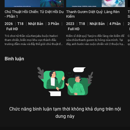
Chú Thuật Hồi Chiến: Tử Diệt Hồi Du
Thanh Gươm Diệt Quỷ: Làng Rèn
T
- Phần 1
Kiếm
S
2026
T18
Nhật Bản
3 Phần
2023
T18
Nhật Bản
4 Phần
2
Full HD
Full HD
Trò chơi tử thần của Kenjaku buộc Itadori
Kiếm sĩ diệt quỷ Tanjiro đến làng rèn kiếm để
C
tham chiến, biến mọi khu vực thành đấu
sửa chữa thanh gươm bị hỏng của mình. Tại
g
trường đẫm máu và đẩy thế giới chú thuật đến
đây, anh bước vào cuộc chiến với 2 thuộc hạ
q
ngưỡng sụp đổ.
của tên quỷ Muzan.
l
Bình luận
Chức năng bình luận tạm thời không khả dụng trên nội
dung này