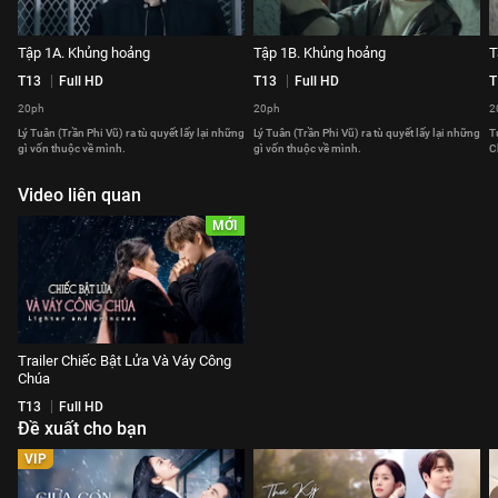
Tập 1A. Khủng hoảng
Tập 1B. Khủng hoảng
T
T13
Full HD
T13
Full HD
T
20ph
20ph
2
Lý Tuân (Trần Phi Vũ) ra tù quyết lấy lại những
Lý Tuân (Trần Phi Vũ) ra tù quyết lấy lại những
T
gì vốn thuộc về mình.
gì vốn thuộc về mình.
C
Video liên quan
MỚI
Trailer Chiếc Bật Lửa Và Váy Công
Chúa
T13
Full HD
Đề xuất cho bạn
VIP