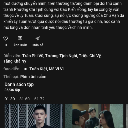
một đường chuyển mình, trên thương trường đánh bại đối thủ cạnh
tranh Phương Chí Tịnh cùng với Cao Kiến Hồng, lấy lại công ty vốn
thuộc về Lý Tuân. Cuối cùng, sự nỗ lực không ngừng của Chu Vận đã
khiến Lý Tuân vượt qua được nỗi đau thương từ gia đình, học cánh
mở lòng và đón nhận tình yêu thuộc về chính mình.
0
Bình luận
Chia sẻ
Diễn viên:
Trần Phi Vũ,
Trương Tịnh Nghi,
Triệu Chí Vỹ,
Tăng Khả Ny
Đạo diễn:
Lưu Tuấn Kiệt,
Mã Vi Vi
Thể loại:
Phim tình cảm
Danh sách tập
36/36 tập
01-30
31-60
61-72