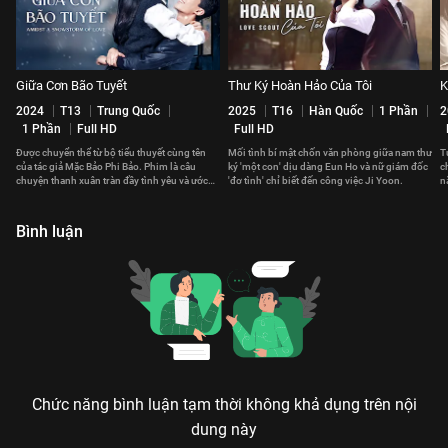
Giữa Cơn Bão Tuyết
Thư Ký Hoàn Hảo Của Tôi
K
2024
T13
Trung Quốc
2025
T16
Hàn Quốc
1 Phần
2
1 Phần
Full HD
Full HD
Được chuyển thể từ bộ tiểu thuyết cùng tên
Mối tình bí mật chốn văn phòng giữa nam thư
T
của tác giả Mặc Bảo Phi Bảo. Phim là câu
ký 'một con' dịu dàng Eun Ho và nữ giám đốc
c
chuyện thanh xuân tràn đầy tình yêu và ước
'đơ tình' chỉ biết đến công việc Ji Yoon.
n
mơ của hai cơ thủ bida.
ta
Bình luận
Chức năng bình luận tạm thời không khả dụng trên nội
dung này