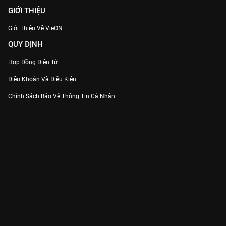
GIỚI THIỆU
Giới Thiệu Về VieON
QUY ĐỊNH
Hợp Đồng Điện Tử
Điều Khoản Và Điều Kiện
Chính Sách Bảo Vệ Thông Tin Cá Nhân
Chính Sách Bảo Vệ Người Tiêu Dùng Dễ Bị Tổn Thương
Thỏa Thuận Sử Dụng Dịch Vụ Mạng Xã Hội
THÔNG TIN
Thông Báo
Trung Tâm Hỗ Trợ
Liên Hệ
Góp Ý