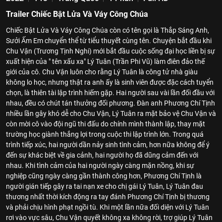
Trailer Chiếc Bật Lửa Và Váy Công Chúa
Chiếc Bật Lửa Và Váy Công Chúa còn có tên gọi là Thắp Sáng Anh,
Sưởi Ấm Em chuyển thể từ tiểu thuyết cùng tên. Chuyện bắt đầu khi
Chu Vận (Trương Tịnh Nghi) mới bắt đầu cuộc sống đại học liền bị sự
xuất hiện của " tên xấu xa" Lý Tuân (Trần Phi Vũ) làm điên đảo thế
giới của cô. Chu Vận luôn cho rằng Lý Tuân là công tử nhà giàu
không lo học, nhưng thật ra anh ấy là sinh viên được đặc cách tuyển
chọn, là thiên tài lập trình hiếm gặp. Hai người sau vài lần đối đầu với
nhau, đều có chút tán thưởng đối phương. Đàn anh Phương Chí Tịnh
nhiều lần gây khó dễ cho Chu Vận, Lý Tuân ra mặt bảo vệ Chu Vận và
còn mời cô vào đội ngũ thi đấu do chính mình thành lập, thay mặt
trường học giành thắng lợi trong cuộc thi lập trình lớn. Trong quá
trình tiếp xúc, hai người dần nảy sinh tình cảm, hơn nữa không để ý
đến sự khác biệt về gia cảnh, hai người họ đã dũng cảm đến với
nhau. Khi tình cảm của hai người ngày càng mặn nồng, khi sự
nghiệp cũng ngày càng gần thành công hơn, Phương Chí Tịnh là
người gián tiếp gây ra tai nạn xe cho chị gái Lý Tuân, Lý Tuân đau
thương nhất thời kích động ra tay đánh Phương Chí Tịnh bị thương
và phải chịu hình phạt ngồi tù. Khi một lần nữa đối diện với Lý Tuân
rơi vào vực sâu, Chu Vận quyết không xa không rời, trợ giúp Lý Tuân