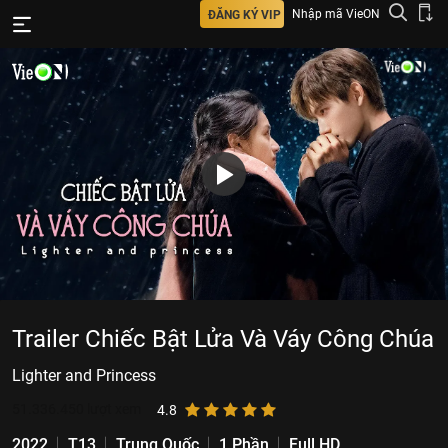
Nhập mã VieON
ĐĂNG KÝ VIP
Trailer Chiếc Bật Lửa Và Váy Công Chúa
Lighter and Princess
51.336.450
lượt xem
4.8
2022
T13
Trung Quốc
1 Phần
Full HD