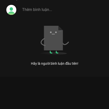
Hãy là người bình luận đầu tiên!
Xem Chị Google cũng phải quỳ lạy với kiểu đánh vần bá đạo
này của Việt Nam có sự tham gia của Xuân Nghị, Kim Tử Long,
Thúy Ngân, Vũ Hà, Trường Giang. Thuộc thể loại: TV show