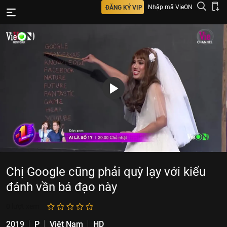
Nhập mã VieON
ĐĂNG KÝ VIP
Chị Google cũng phải quỳ lạy với kiểu
đánh vần bá đạo này
0
lượt xem
2019
P
Việt Nam
HD