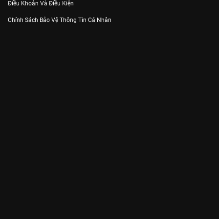
Điều Khoản Và Điều Kiện
Chính Sách Bảo Vệ Thông Tin Cá Nhân
Chính Sách Bảo Vệ Người Tiêu Dùng Dễ Bị Tổn Thương
Thỏa Thuận Sử Dụng Dịch Vụ Mạng Xã Hội
THÔNG TIN
Thông Báo
Trung Tâm Hỗ Trợ
Liên Hệ
Góp Ý
Công ty Cổ phần VieON - Địa chỉ: Tầng 5, 222 Pasteur, Phường Xuân Hòa,
Thành phố Hồ Chí Minh
Email:
support@vieon.vn
| Hotline:
1800.599.920
(miễn phí)
Giấy phép Cung cấp Dịch vụ Phát thanh, Truyền hình trả tiền số 247/GP-
BTTTT cấp ngày 21/07/2023