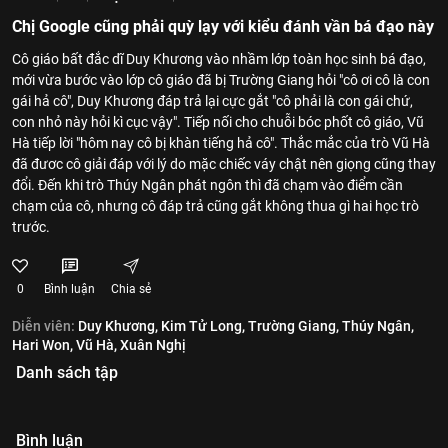
Chị Google cũng phải quỳ lạy với kiểu đánh vần bá đạo này
Cô giáo bất đắc dĩ Duy Khương vào nhầm lớp toàn học sinh bá đạo,
mới vừa bước vào lớp cô giáo đã bị Trường Giang hỏi "cô ơi cô là con
gái hả cô", Duy Khương đáp trả lại cực gắt "cô phải là con gái chứ,
con nhỏ này hỏi kì cục vậy". Tiếp nối cho chuỗi bóc phốt cô giáo, Vũ
Hà tiếp lời "hôm nay cô bị khàn tiếng hả cô". Thắc mắc của trò Vũ Hà
đã đươc cô giải đáp với lý do mặc chiếc váy chật nên giọng cũng thay
đổi. Đến khi trò Thúy Ngân phát ngôn thì đã chạm vào điểm cần
chạm của cô, nhưng cô đáp trả cũng gắt không thua gì hai học trò
trước.
0
Bình luận
Chia sẻ
Diễn viên:
Duy Khương,
Kim Tử Long,
Trường Giang,
Thúy Ngân,
Hari Won,
Vũ Hà,
Xuân Nghị
Danh sách tập
Bình luận