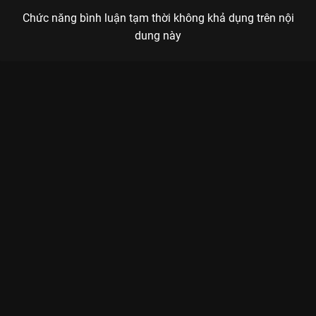
Chức năng bình luận tạm thời không khả dụng trên nội
dung này
Xem Tập 14 Ca Sĩ Mặt Nạ - 17 Tập của Việt Nam có sự tham
gia của . Thuộc thể loại: TV show