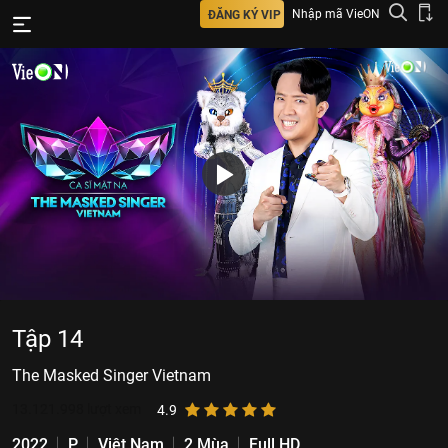
Nhập mã VieON
ĐĂNG KÝ VIP
Tập 14
The Masked Singer Vietnam
13.121.998
lượt xem
4.9
2022
P
Việt Nam
2 Mùa
Full HD