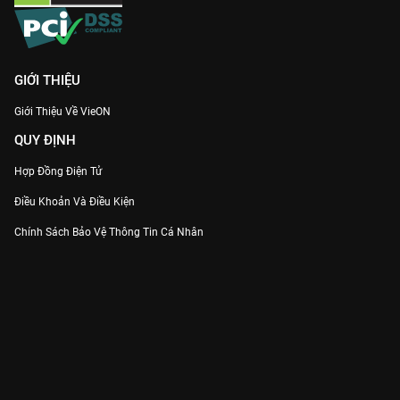
GIỚI THIỆU
Giới Thiệu Về VieON
QUY ĐỊNH
Hợp Đồng Điện Tử
Điều Khoản Và Điều Kiện
Chính Sách Bảo Vệ Thông Tin Cá Nhân
Chính Sách Bảo Vệ Người Tiêu Dùng Dễ Bị Tổn Thương
Thỏa Thuận Sử Dụng Dịch Vụ Mạng Xã Hội
THÔNG TIN
Thông Báo
Trung Tâm Hỗ Trợ