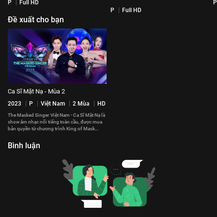
P
Full HD
P
P
Full HD
Đề xuất cho bạn
Ca Sĩ Mặt Nạ - Mùa 2
2023
P
Việt Nam
2 Mùa
HD
The Masked Singer Việt Nam - Ca Sĩ Mặt Nạ là
show âm nhạc nổi tiếng toàn cầu, được mua
bản quyền từ chương trình King of Mask
Singer của Hàn Quốc.
Bình luận