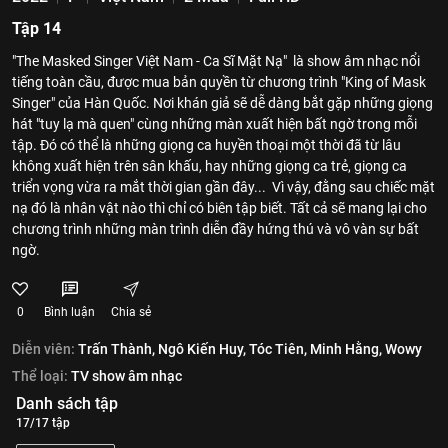
Tập 14
"The Masked Singer Việt Nam - Ca Sĩ Mặt Nạ" là show âm nhạc nổi
tiếng toàn cầu, được mua bản quyền từ chương trình "King of Mask
Singer" của Hàn Quốc. Nơi khán giả sẽ dễ dàng bắt gặp những giọng
hát "tuy lạ mà quen" cùng những màn xuất hiện bất ngờ trong mỗi
tập. Đó có thể là những giọng ca huyền thoại một thời đã từ lâu
không xuất hiện trên sân khấu, hay những giọng ca trẻ, giọng ca
triển vọng vừa ra mắt thời gian gần đây... Vì vậy, đằng sau chiếc mặt
nạ đó là nhân vật nào thì chỉ có biên tập biết. Tất cả sẽ mang lại cho
chương trình những màn trình diễn đầy hứng thú và vô vàn sự bất
ngờ.
0
Bình luận
Chia sẻ
Diễn viên:
Trấn Thành,
Ngô Kiến Huy,
Tóc Tiên,
Minh Hằng,
Wowy
Thể loại:
TV show âm nhạc
Danh sách tập
17/17 tập