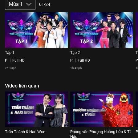
Mùa 1
01-24
Tập 1
Tập 2
T
P
Full HD
P
Full HD
P
2h 13ph
1h 42ph
1
Video liên quan
Trấn Thành & Hari Won
Phỏng vấn Phượng Hoàng Lửa & Tí
P
Nâu