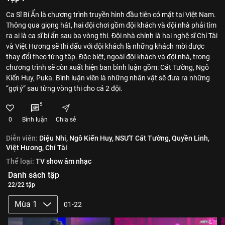
Ca Sĩ Bí Ẩn là chương trình truyền hình đầu tiên có mặt tại Việt Nam.
Thông qua giọng hát, hai đội chơi gồm đội khách và đội nhà phải tìm
ra ai là ca sĩ bí ẩn sau ba vòng thi. Đội nhà chính là hai nghệ sĩ Chí Tài
và Việt Hương sẽ thi đấu với đội khách là những khách mời được
thay đổi theo từng tập. Đặc biệt, ngoài đội khách và đội nhà, trong
chương trình sẽ còn xuất hiện ban bình luận gồm: Cát Tường, Ngô
Kiến Huy, Puka. Bình luận viên là những nhân vật sẽ đưa ra những
“gợi ý” sau từng vòng thi cho cả 2 đội.
5
0
Bình luận
Chia sẻ
Diễn viên:
Diệu Nhi,
Ngô Kiến Huy,
NSƯT Cát Tường,
Quyền Linh,
Việt Hương,
Chí Tài
Thể loại:
TV show âm nhạc
Danh sách tập
22/22 tập
Mùa 1
01-22