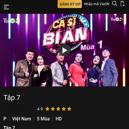
Nhập mã VieON
ĐĂNG KÝ VIP
Tập 7
85.637
lượt xem
4.9
P
Việt Nam
5 Mùa
HD
Tập 7