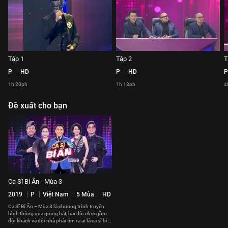
Tập 1
Tập 2
T
P
HD
P
HD
P
1h 20ph
1h 13ph
4
Đề xuất cho bạn
Ca Sĩ Bí Ẩn - Mùa 3
2019
P
Việt Nam
5 Mùa
HD
Ca Sĩ Bí Ẩn – Mùa 3 là chương trình truyền
hình thông qua giọng hát, hai đội chơi gồm
đội khách và đội nhà phải tìm ra ai là ca sĩ bí
ẩn sau ba vòng thi.