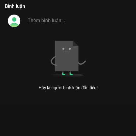
Bình luận
Hãy là người bình luận đầu tiên!
Xem Tập 7 Ca Sĩ Bí Ẩn - Mùa 1 - 22 Tập của Việt Nam có sự
tham gia của . Thuộc thể loại: TV show