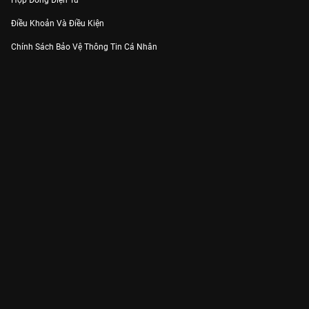
Hợp Đồng Điện Tử
Điều Khoản Và Điều Kiện
Chính Sách Bảo Vệ Thông Tin Cá Nhân
Chính Sách Bảo Vệ Người Tiêu Dùng Dễ Bị Tổn Thương
Thỏa Thuận Sử Dụng Dịch Vụ Mạng Xã Hội
THÔNG TIN
Thông Báo
Trung Tâm Hỗ Trợ
Liên Hệ
Góp Ý
Công ty Cổ phần VieON - Địa chỉ: Tầng 5, 222 Pasteur, Phường Xuân Hòa,
Thành phố Hồ Chí Minh
Email:
support@vieon.vn
| Hotline:
1800.599.920
(miễn phí)
Giấy phép Cung cấp Dịch vụ Phát thanh, Truyền hình trả tiền số 247/GP-