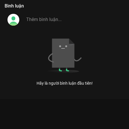
Bình luận
Hãy là người bình luận đầu tiên!
Xem Tập 22 Ca Sĩ Bí Ẩn - Mùa 1 - 22 Tập của Việt Nam có sự
tham gia của . Thuộc thể loại: TV show