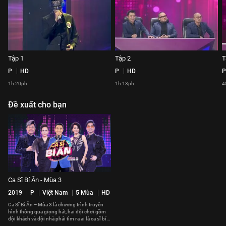
Tập 1
Tập 2
T
P
HD
P
HD
P
1h 20ph
1h 13ph
4
Đề xuất cho bạn
Ca Sĩ Bí Ẩn - Mùa 3
2019
P
Việt Nam
5 Mùa
HD
Ca Sĩ Bí Ẩn – Mùa 3 là chương trình truyền
hình thông qua giọng hát, hai đội chơi gồm
đội khách và đội nhà phải tìm ra ai là ca sĩ bí
ẩn sau ba vòng thi.