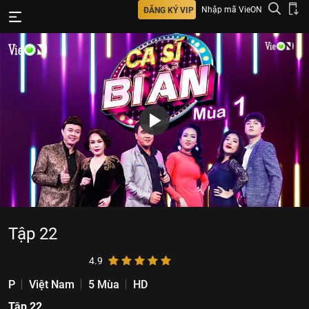
Nhập mã VieON
ĐĂNG KÝ VIP
Tập 22
85.594
lượt xem
4.9
P
Việt Nam
5 Mùa
HD
Tập 22