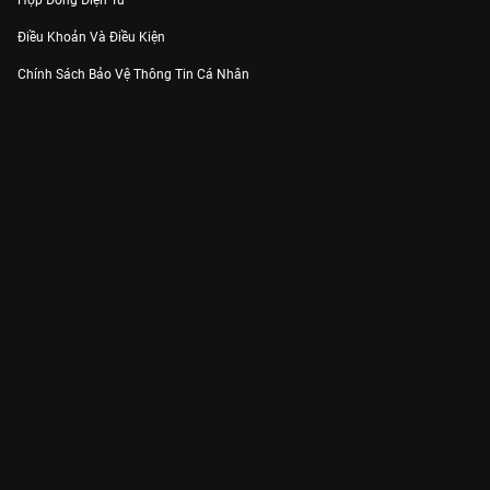
Hợp Đồng Điện Tử
Điều Khoản Và Điều Kiện
Chính Sách Bảo Vệ Thông Tin Cá Nhân
Chính Sách Bảo Vệ Người Tiêu Dùng Dễ Bị Tổn Thương
Thỏa Thuận Sử Dụng Dịch Vụ Mạng Xã Hội
THÔNG TIN
Thông Báo
Trung Tâm Hỗ Trợ
Liên Hệ
Góp Ý
Công ty Cổ phần VieON - Địa chỉ: Tầng 5, 222 Pasteur, Phường Xuân Hòa,
Thành phố Hồ Chí Minh
Email:
support@vieon.vn
| Hotline:
1800.599.920
(miễn phí)
Giấy phép Cung cấp Dịch vụ Phát thanh, Truyền hình trả tiền số 247/GP-