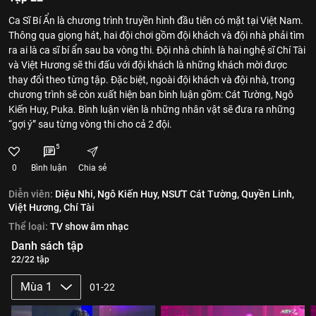
Ca Sĩ Bí Ẩn là chương trình truyền hình đầu tiên có mặt tại Việt Nam.
Thông qua giọng hát, hai đội chơi gồm đội khách và đội nhà phải tìm
ra ai là ca sĩ bí ẩn sau ba vòng thi. Đội nhà chính là hai nghệ sĩ Chí Tài
và Việt Hương sẽ thi đấu với đội khách là những khách mời được
thay đổi theo từng tập. Đặc biệt, ngoài đội khách và đội nhà, trong
chương trình sẽ còn xuất hiện ban bình luận gồm: Cát Tường, Ngô
Kiến Huy, Puka. Bình luận viên là những nhân vật sẽ đưa ra những
“gợi ý” sau từng vòng thi cho cả 2 đội.
5
0
Bình luận
Chia sẻ
Diễn viên:
Diệu Nhi,
Ngô Kiến Huy,
NSƯT Cát Tường,
Quyền Linh,
Việt Hương,
Chí Tài
Thể loại:
TV show âm nhạc
Danh sách tập
22/22 tập
Mùa 1
01-22