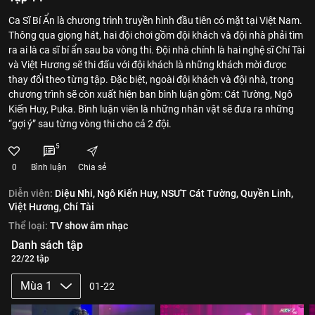
Ca Sĩ Bí Ẩn là chương trình truyền hình đầu tiên có mặt tại Việt Nam.
Thông qua giọng hát, hai đội chơi gồm đội khách và đội nhà phải tìm
ra ai là ca sĩ bí ẩn sau ba vòng thi. Đội nhà chính là hai nghệ sĩ Chí Tài
và Việt Hương sẽ thi đấu với đội khách là những khách mời được
thay đổi theo từng tập. Đặc biệt, ngoài đội khách và đội nhà, trong
chương trình sẽ còn xuất hiện ban bình luận gồm: Cát Tường, Ngô
Kiến Huy, Puka. Bình luận viên là những nhân vật sẽ đưa ra những
“gợi ý” sau từng vòng thi cho cả 2 đội.
5
0
Bình luận
Chia sẻ
Diễn viên:
Diệu Nhi,
Ngô Kiến Huy,
NSƯT Cát Tường,
Quyền Linh,
Việt Hương,
Chí Tài
Thể loại:
TV show âm nhạc
Danh sách tập
22/22 tập
Mùa 1
01-22