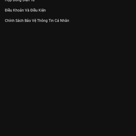
Hợp Đồng Điện Tử
Điều Khoản Và Điều Kiện
Chính Sách Bảo Vệ Thông Tin Cá Nhân
Chính Sách Bảo Vệ Người Tiêu Dùng Dễ Bị Tổn Thương
Thỏa Thuận Sử Dụng Dịch Vụ Mạng Xã Hội
THÔNG TIN
Thông Báo
Trung Tâm Hỗ Trợ
Liên Hệ
Góp Ý
Công ty Cổ phần VieON - Địa chỉ: Tầng 5, 222 Pasteur, Phường Xuân Hòa,
Thành phố Hồ Chí Minh
Email:
support@vieon.vn
| Hotline:
1800.599.920
(miễn phí)
Giấy phép Cung cấp Dịch vụ Phát thanh, Truyền hình trả tiền số 247/GP-