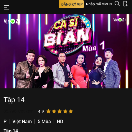
Nhập mã VieON
ĐĂNG KÝ VIP
Tập 14
85.796
lượt xem
4.9
P
Việt Nam
5 Mùa
HD
Tập 14