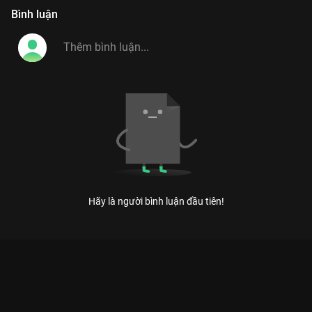
Bình luận
Hãy là người bình luận đầu tiên!
Xem Tập 14 Ca Sĩ Bí Ẩn - Mùa 1 - 22 Tập của Việt Nam có sự
tham gia của . Thuộc thể loại: TV show