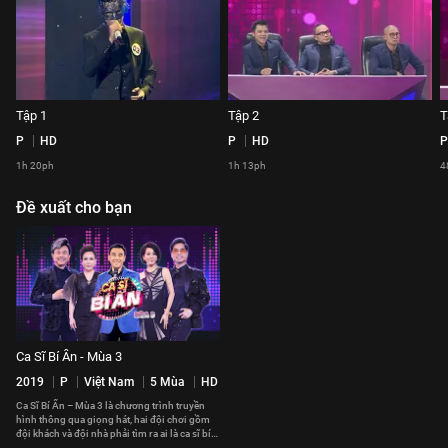
Tập 1
Tập 2
T
P
HD
P
HD
P
1h 20ph
1h 13ph
4
Đề xuất cho bạn
Ca Sĩ Bí Ẩn - Mùa 3
2019
P
Việt Nam
5 Mùa
HD
Ca Sĩ Bí Ẩn – Mùa 3 là chương trình truyền
hình thông qua giọng hát, hai đội chơi gồm
đội khách và đội nhà phải tìm ra ai là ca sĩ bí
ẩn sau ba vòng thi.