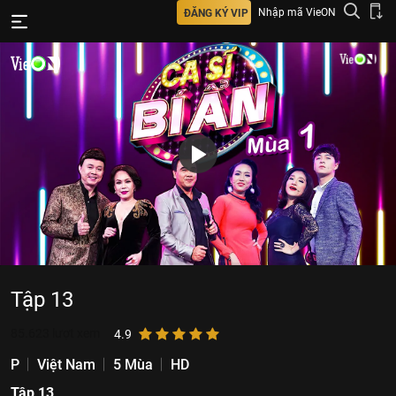
Nhập mã VieON
ĐĂNG KÝ VIP
Tập 13
85.623
lượt xem
4.9
P
Việt Nam
5 Mùa
HD
Tập 13