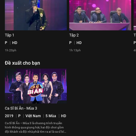
Tập 1
Tập 2
T
P
HD
P
HD
P
1h 20ph
1h 13ph
4
Đề xuất cho bạn
Ca Sĩ Bí Ẩn - Mùa 3
2019
P
Việt Nam
5 Mùa
HD
Ca Sĩ Bí Ẩn – Mùa 3 là chương trình truyền
hình thông qua giọng hát, hai đội chơi gồm
đội khách và đội nhà phải tìm ra ai là ca sĩ bí
ẩn sau ba vòng thi.