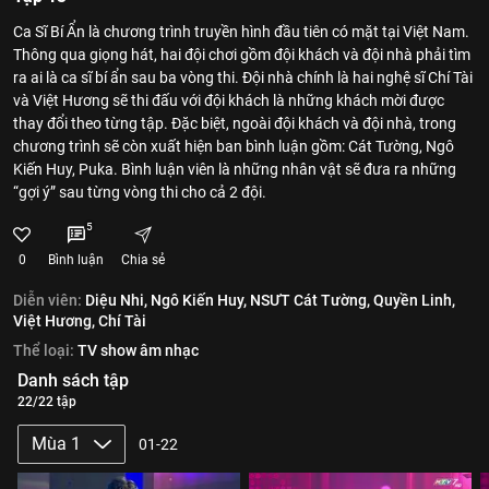
Ca Sĩ Bí Ẩn là chương trình truyền hình đầu tiên có mặt tại Việt Nam.
Thông qua giọng hát, hai đội chơi gồm đội khách và đội nhà phải tìm
ra ai là ca sĩ bí ẩn sau ba vòng thi. Đội nhà chính là hai nghệ sĩ Chí Tài
và Việt Hương sẽ thi đấu với đội khách là những khách mời được
thay đổi theo từng tập. Đặc biệt, ngoài đội khách và đội nhà, trong
chương trình sẽ còn xuất hiện ban bình luận gồm: Cát Tường, Ngô
Kiến Huy, Puka. Bình luận viên là những nhân vật sẽ đưa ra những
“gợi ý” sau từng vòng thi cho cả 2 đội.
5
0
Bình luận
Chia sẻ
Diễn viên:
Diệu Nhi,
Ngô Kiến Huy,
NSƯT Cát Tường,
Quyền Linh,
Việt Hương,
Chí Tài
Thể loại:
TV show âm nhạc
Danh sách tập
22/22 tập
Mùa 1
01-22