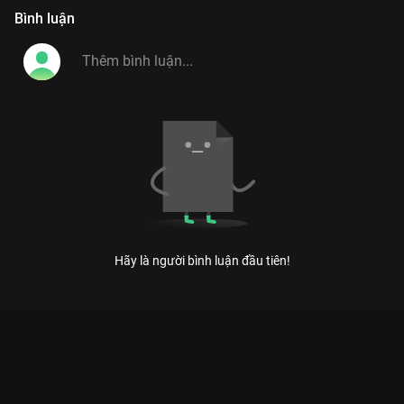
Bình luận
Hãy là người bình luận đầu tiên!
Xem Tập 13 Ca Sĩ Bí Ẩn - Mùa 1 - 22 Tập của Việt Nam có sự
tham gia của . Thuộc thể loại: TV show