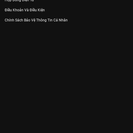
Hợp Đồng Điện Tử
Điều Khoản Và Điều Kiện
Chính Sách Bảo Vệ Thông Tin Cá Nhân
Chính Sách Bảo Vệ Người Tiêu Dùng Dễ Bị Tổn Thương
Thỏa Thuận Sử Dụng Dịch Vụ Mạng Xã Hội
THÔNG TIN
Thông Báo
Trung Tâm Hỗ Trợ
Liên Hệ
Góp Ý
Công ty Cổ phần VieON - Địa chỉ: Tầng 5, 222 Pasteur, Phường Xuân Hòa,
Thành phố Hồ Chí Minh
Email:
support@vieon.vn
| Hotline:
1800.599.920
(miễn phí)
Giấy phép Cung cấp Dịch vụ Phát thanh, Truyền hình trả tiền số 247/GP-