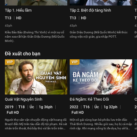
Tập 1. Hiểu lầm
Tập 2. Biệt đội tàng hình
T
T13
HD
T13
HD
T
43ph
43ph
4
Kiều Bảo Bảo (Đường Thi Vịnh) vì một sự cố
Giản Diệu Dương (Mã Quốc Minh) kết thúc
Đ
năm xưa rất hận Giản Diệu Dương (Mã Quốc
công việc nội gián, gia nhập POTT.
c
Minh).
Đề xuất cho bạn
VIP
VIP
Quái Vật Nguyên Sinh
Đá Ngầm: Kẻ Theo Dõi
C
2019
T18
Úc
1g 36ph
2022
T16
Úc
1g 32ph
2
Full HD
Full HD
Người thợ săn vận chuyển động vật hoang dã
Một cô gái cùng bạn bè phiêu lưu trên đảo
Đ
Brazil đến Mỹ trên tàu dẫn độ tội phạm. Kẻ sát
Thái Bình Dương. Nhiều giờ sau, họ bị cá mập
đ
nhân trốn thoát, thả bầy thú và lẩn trốn trên
rình rập. Khi mạng sống bị đe dọa, họ sẽ làm
s
tàu.
gì để thoát thân?
đ