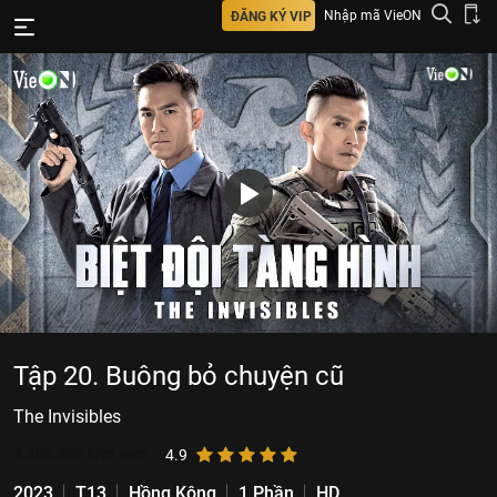
Nhập mã VieON
ĐĂNG KÝ VIP
Tập 20. Buông bỏ chuyện cũ
The Invisibles
3.406.566
lượt xem
4.9
2023
T13
Hồng Kông
1 Phần
HD