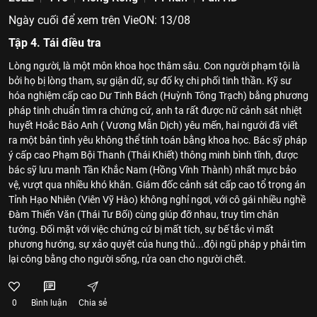
Ngày cuối để xem trên VieON: 13/08
Tập 4. Tái điều tra
Lòng người, là một môn khoa học thâm sâu. Con người phạm tội là
bởi họ bị lòng tham, sự giận dữ, sự đố kỵ chi phối tinh thần. Kỹ sư
hóa nghiệm cấp cao Dư Tinh Bách (Huỳnh Tông Trạch) bằng phương
pháp tinh chuẩn tìm ra chứng cứ, anh ta rất được nữ cảnh sát nhiệt
huyết Hoắc Bảo Anh ( Vương Mẫn Dịch) yêu mến, hai người đã viết
ra một bản tình yêu không thể tính toán bằng khoa học. Bác sỹ pháp
ý cấp cao Phạm Bội Thanh (Thái Khiết) thông minh bình tĩnh, được
bác sỹ lưu manh Tần Khắc Nam (Hồng Vĩnh Thành) nhất mực bảo
vệ, vượt qua nhiều khó khăn. Giám đốc cảnh sát cấp cao tổ trọng án
Tỉnh Hạo Nhiên (Viên Vỹ Hào) không nghỉ ngơi, với cô gái nhiều nghề
Đàm Thiến Văn (Thái Tư Bối) cùng giúp đỡ nhau, truy tìm chân
tướng. Đối mặt với việc chứng cứ bị mất tích, sự bế tắc vì mất
phương hướng, sự xảo quyệt của hung thủ...đội ngũ pháp y phải tìm
lại công bằng cho người sống, rửa oan cho người chết.
0
Bình luận
Chia sẻ