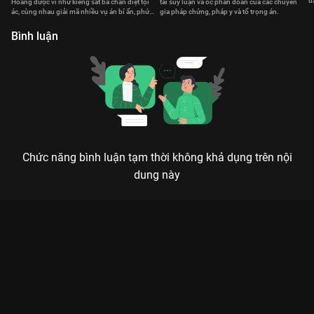
đ
Hoàng được ví như kiềng sắt ba chân diệt tội
tài suy luận và óc phán đoán của các chuyên
t
ác, cùng nhau giải mã nhiều vụ án bí ẩn, phức
gia pháp chứng, pháp y và tổ trọng án.
tạp.
Bình luận
Chức năng bình luận tạm thời không khả dụng trên nội
dung này
Xem Tập 4. Tái điều tra Bằng Chứng Thép V - 30 Tập của Hồng
Kông có sự tham gia của . Thuộc thể loại: Phim bộ