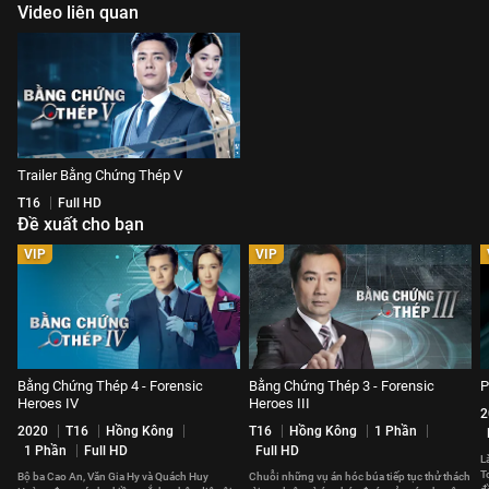
Video liên quan
Trailer Bằng Chứng Thép V
T16
Full HD
Đề xuất cho bạn
VIP
VIP
Bằng Chứng Thép 4 - Forensic
Bằng Chứng Thép 3 - Forensic
P
Heroes IV
Heroes III
2
2020
T16
Hồng Kông
T16
Hồng Kông
1 Phần
1 Phần
Full HD
Full HD
L
T
Bộ ba Cao An, Văn Gia Hy và Quách Huy
Chuỗi những vụ án hóc búa tiếp tục thử thách