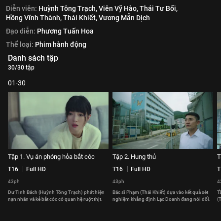
Diễn viên:
Huỳnh Tông Trạch,
Viên Vỹ Hào,
Thái Tư Bối,
Hồng Vĩnh Thành,
Thái Khiết,
Vương Mẫn Dịch
Đạo diễn:
Phương Tuấn Hoa
Thể loại:
Phim hành động
Danh sách tập
30/30 tập
01-30
Tập 1. Vụ án phóng hỏa bắt cóc
Tập 2. Hung thủ
T
T16
Full HD
T16
Full HD
T
43ph
43ph
4
Dư Tinh Bách (Huỳnh Tông Trạch) phát hiện
Bác sĩ Phạm (Thái Khiết) dựa vào kết quả xét
T
nạn nhân và kẻ bắt cóc có quan hệ ruột thịt.
nghiệm khẳng định Lạc Doanh đang nói dối.
(