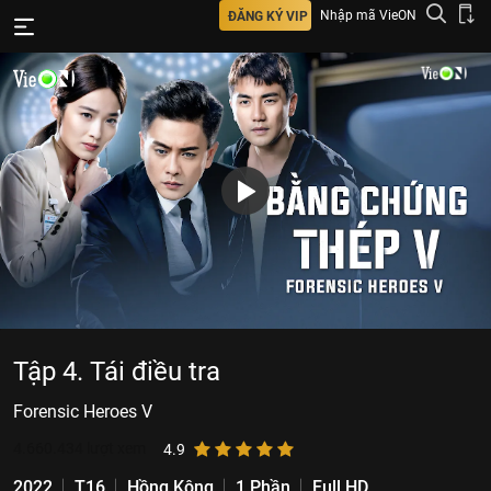
Nhập mã VieON
ĐĂNG KÝ VIP
Tập 4. Tái điều tra
Forensic Heroes V
4.660.434
lượt xem
4.9
2022
T16
Hồng Kông
1 Phần
Full HD