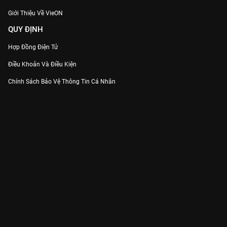
Giới Thiệu Về VieON
QUY ĐỊNH
Hợp Đồng Điện Tử
Điều Khoản Và Điều Kiện
Chính Sách Bảo Vệ Thông Tin Cá Nhân
Chính Sách Bảo Vệ Người Tiêu Dùng Dễ Bị Tổn Thương
Thỏa Thuận Sử Dụng Dịch Vụ Mạng Xã Hội
THÔNG TIN
Thông Báo
Trung Tâm Hỗ Trợ
Liên Hệ
Góp Ý