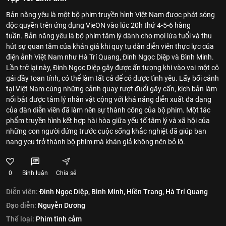
Bản năng yêu là một bộ phim truyền hình Việt Nam được phát sóng
độc quyền trên ứng dụng VieON vào lúc 20h thứ 4-5-6 hàng
tuần. Bản năng yêu là bộ phim tâm lý dành cho mọi lứa tuổi và thu
hút sự quan tâm của khán giả khi quy tụ dàn diễn viên thực lực của
điện ảnh Việt Nam như Hà Trí Quang, Đinh Ngọc Diệp và Bình Minh.
Lần trở lại này, Đinh Ngọc Diệp gây được ấn tượng khi vào vai một cô
gái đầy toan tính, có thể làm tất cả để có được tình yêu. Lấy bối cảnh
tại Việt Nam cùng những cảnh quay rượt đuổi gây cấn, kịch bản làm
nổi bật được tâm lý nhân vật cộng với khả năng diễn xuất đa dạng
của dàn diễn viên đã làm nên sự thành công của bộ phim. Một tác
phẩm truyền hình kết hợp hài hòa giữa yếu tố tâm lý và xã hội của
những con người đứng trước cuộc sống khắc nghiệt đã giúp ban
nang yeu trở thành bộ phim mà khán giả không nên bỏ lỡ.
0
Bình luận
Chia sẻ
Diễn viên:
Đinh Ngọc Diệp,
Bình Minh,
Hiền Trang,
Hà Trí Quang
Đạo diễn:
Nguyễn Dương
Thể loại:
Phim tình cảm