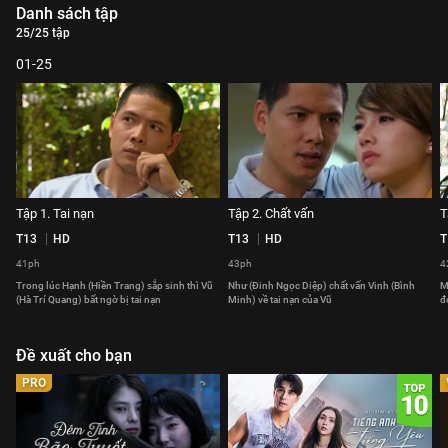
Danh sách tập
25/25 tập
01-25
Tập 1. Tai nạn
Tập 2. Chất vấn
T
T13
HD
T13
HD
T
41ph
43ph
4
Trong lúc Hạnh (Hiền Trang) sắp sinh thì Vũ
Như (Đinh Ngọc Diệp) chất vấn Vinh (Bình
M
(Hà Trí Quang) bất ngờ bị tai nạn
Minh) về tai nạn của Vũ
đ
Đề xuất cho bạn
PRO