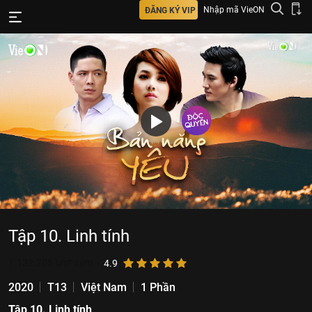
Nhập mã VieON
ĐĂNG KÝ VIP
Tập 10. Linh tính
1.132.205
lượt xem
4.9
2020
T13
Việt Nam
1 Phần
Tập 10. Linh tính