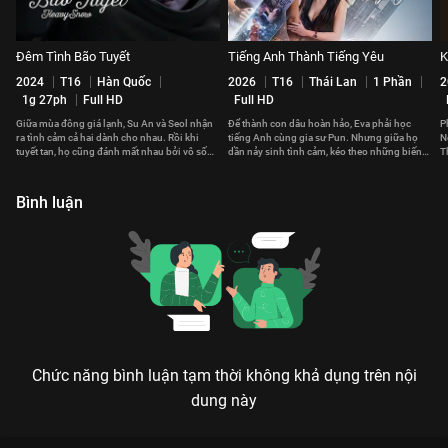
Đêm Tình Bão Tuyết
Tiếng Anh Thành Tiếng Yêu
K
2024
T16
Hàn Quốc
2026
T16
Thái Lan
1 Phần
2
1g 27ph
Full HD
Full HD
Giữa mùa đông giá lạnh, Su An và Seol nhận
Để thành con dâu hoàn hảo, Eva phải học
P
ra tình cảm cả hai dành cho nhau. Rồi khi
tiếng Anh cùng gia sư Pun. Nhưng giữa họ
N
tuyết tan, họ cũng đánh mất nhau bởi vô số
dần nảy sinh tình cảm, kéo theo những biến
T
hiểu lầm.
cố không ngờ.
Bình luận
Chức năng bình luận tạm thời không khả dụng trên nội
dung này