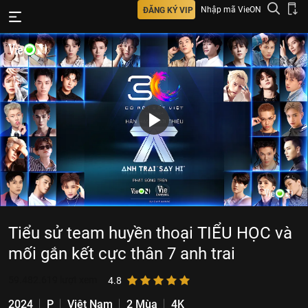
Nhập mã VieON
ĐĂNG KÝ VIP
Tiểu sử team huyền thoại TIỂU HỌC và
mối gắn kết cực thân 7 anh trai
59.482.619
lượt xem
4.8
2024
P
Việt Nam
2 Mùa
4K