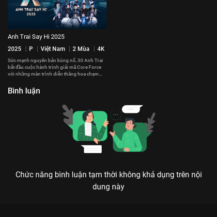
Anh Trai Say Hi 2025
2025
P
Việt Nam
2 Mùa
4K
Sức mạnh nguyên bản bùng nổ, 30 Anh Trai
bắt đầu cuộc hành trình giải mã Core Force
với những màn trình diễn thăng hoa chạm
đến trái tim của khán giả.
Bình luận
Chức năng bình luận tạm thời không khả dụng trên nội
dung này
Xem Tiểu sử team huyền thoại TIỂU HỌC và mối gắn kết cực