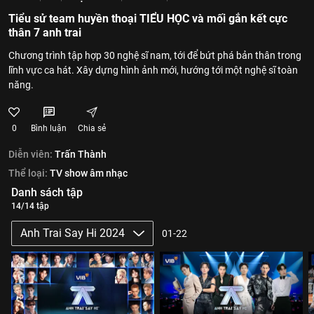
Tiểu sử team huyền thoại TIỂU HỌC và mối gắn kết cực
thân 7 anh trai
Chương trình tập hợp 30 nghệ sĩ nam, tới để bứt phá bản thân trong
lĩnh vực ca hát. Xây dựng hình ảnh mới, hướng tới một nghệ sĩ toàn
năng.
0
Bình luận
Chia sẻ
Diễn viên:
Trấn Thành
Thể loại:
TV show âm nhạc
Danh sách tập
14/14 tập
Anh Trai Say Hi 2024
01-22