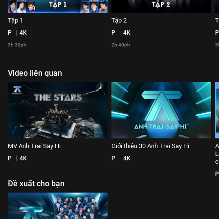
Tập 1
Tập 2
T
P
4K
P
4K
P
3h 30ph
2h 40ph
3
Video liên quan
MV Anh Trai Say Hi
Giới thiệu 30 Anh Trai Say Hi
A
L
P
4K
P
4K
c
P
Đề xuất cho bạn