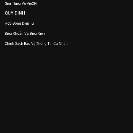
Giới Thiệu Về VieON
QUY ĐỊNH
Hợp Đồng Điện Tử
Điều Khoản Và Điều Kiện
Chính Sách Bảo Vệ Thông Tin Cá Nhân
Chính Sách Bảo Vệ Người Tiêu Dùng Dễ Bị Tổn Thương
Thỏa Thuận Sử Dụng Dịch Vụ Mạng Xã Hội
THÔNG TIN
Thông Báo
Trung Tâm Hỗ Trợ
Liên Hệ
Góp Ý